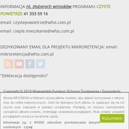
INFORMACJA
nt. złożonych wniosków
PROGRAMU
CZYSTE
POWIETRZE
41 333 59 16
email:
czystepowietrze@wfos.com.pl
email:
cieple.mieszkanie@wfos.com.pl
DEDYKOWANY EMAIL DLA PROJEKTU MIKRORETENCJA: email:
mikroretencja@wfos.com.pl
"Deklaracja dostępności"
Copyright © 2016 Wojewódzki Fundusz Ochrony Środowiska i Gospodarki
Wodnej w Kielcach. Wszelkie prawa zastrzeżone.
Strona WFOŚiGW w Kielcach używa plików cookies, aby ułatwić korzystanie z witryny
oraz do celów statystycznych. Jeśli nie blokujesz tych plików, to zgadzasz się na ich
użycie oraz zapisanie w pamięci urządzenia. Pamiętaj, że możesz samodzielnie
zarządzać plikami cookies, zmieniając ustawienia przeglądarki. Brak zmiany ustawień
przeglądarki oznacza wyrażenie zgody.
Rozumiem
Mapa strony.
Polityka prywatności.
Informacja zg. z RODO odnośnie przetwarzania danych
osobowych
-
czytaj