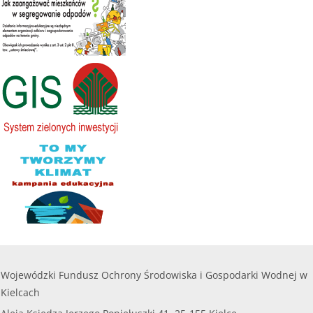
200 000,00
Kwota naboru na 2025r. na zadania bieżące:
112
zł
000,00 zł
........
Maksymalna kwota dofinansowania na jedno
przedsięwzięcie objęte wnioskiem nie może
czytaj więcej...
przekroczyć
8 000,00 zł.
......
czytaj więcej...
Wojewódzki Fundusz Ochrony Środowiska i Gospodarki Wodnej w
Kielcach