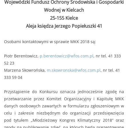
Wojewódzki Fundusz Ochrony Środowiska i Gospodarki
Wodnej w Kielcach
25-155 Kielce
Aleja księdza Jerzego Popiełuszki 41
Osobami kontaktowymi w sprawie MKK 2018 są:
Piotr Berentowicz,
p.berentowicz@wfos.com.pl
, nr tel. 41 333
52 23
Marzena Skowrońska,
m.skowronska@wfos.com.pl
, nr tel. 41
333 59 04
Przystąpienie do Konkursu oznacza jednocześnie zgodę na
przetwarzanie przez Komitet Organizacyjny i Kapitułę MKK
danych osobowych zawartych w formularzu zgłoszeniowym w
celu i zakresie niezbędnym do organizacji przedsięwzięcia
pod tytułem „Młodzieżowy Kongres Klimatyczny 2018” oraz
zgody na publikowanie zdjęć, na których będą prezentowane