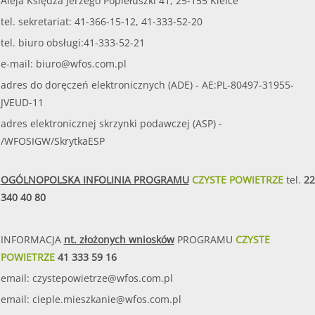
Aleja Księdza Jerzego Popiełuszki 41, 25-155 Kielce
tel. sekretariat: 41-366-15-12, 41-333-52-20
tel. biuro obsługi:41-333-52-21
e-mail:
biuro@wfos.com.pl
adres do doręczeń elektronicznych (ADE) - AE:PL-80497-31955-
JVEUD-11
adres elektronicznej skrzynki podawczej (ASP) -
/WFOSIGW/SkrytkaESP
OGÓLNOPOLSKA INFOLINIA PROGRAMU
CZYSTE POWIETRZE
tel.
22
340 40 80
INFORMACJA
nt. złożonych wniosków
PROGRAMU
CZYSTE
POWIETRZE
41 333 59 16
email:
czystepowietrze@wfos.com.pl
email:
cieple.mieszkanie@wfos.com.pl