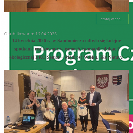
czytaj więcej...
Opublikowano: 16.04.2026
14 kwietnia 2026 r. w Sandomierzu odbyło się kolejne
spotkanie realizowane w ramach kampanii edukacji
ekologicznej EKO Senior – Mądrość Wieku, Siła Natury.