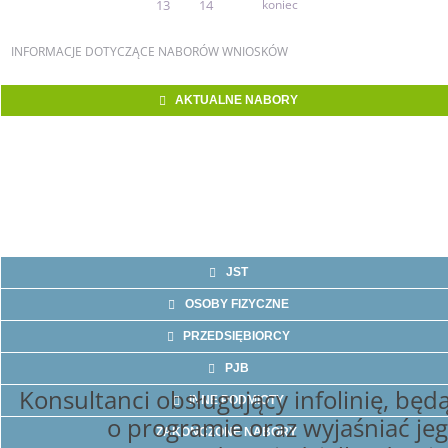
13
14
koniec
INFORMACJE
DOTYCZĄCE NABORÓW WNIOSKÓW
AKTUALNE NABORY
JST
OSOBY FIZYCZNE
PRZEDSIĘBIORCY
PJB
Konsultanci obsługujący infolinię, będą
INNE PODMIOTY
o programie oraz wyjaśniać jeg
ZAKOŃCZONE NABORY