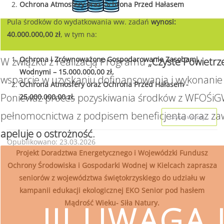
Ochrona Atmosfery oraz Ochrona Przed Hałasem
Pula środków do wydatkowania ww. zadań
wynosi:
40.000.000,00 zł
, w tym na:
Ochrona i Zrównoważone Gospodarowanie Zasobami
W związku z realizacją Programu
„Czyste Powietrz
Wodnymi – 15.000.000,00 zł,
wsparcie w uzyskaniu dofinansowania i wykonanie 
Ochrona Atmosfery oraz Ochrona Przed Hałasem -
Ponieważ proces pozyskiwania środków z WFOŚiGW
25.000.000,00 zł.
pełnomocnictwa z podpisem beneficjenta oraz za
czytaj więcej...
apeluje o ostrożność.
Opublikowano: 23.03.2026
Projekt Doradztwa Energetycznego i Wojewódzki Fundusz
Ochrony Środowiska i Gospodarki Wodnej w Kielcach zaprasza
seniorów z województwa świętokrzyskiego do udziału w
kampanii edukacji ekologicznej EKO Senior pod hasłem
Mądrość Wieku- Siła Natury.
!!! UWAGA !