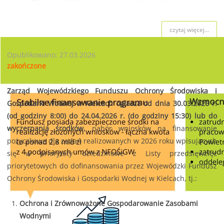
czytaj więcej...
Opublikowano: 27.03.2026
zakończone
Zarząd Wojewódzkiego Funduszu Ochrony Środowiska i
Gospodarki Wodnej w Kielcach ogłasza od dnia 30.03.2026 r.
(od godziny 8:00) do 24.04.2026 r. (do godziny 15:30) lub do
wyczerpania środków,
nabór wniosków na finansowanie
pożyczkowe dla zadań realizowanych w 2026 roku wpisujących
się w priorytety dziedzinowe z Listy przedsięwzięć
priorytetowych do dofinansowania przez Wojewódzki Fundusz
Ochrony Środowiska i Gospodarki Wodnej w Kielcach, tj.:
Ochrona i Zrównoważone Gospodarowanie Zasobami
Wodnymi