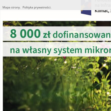
Mapa strony.
Polityka prywatności.
Utworzono przez W.S.ds.IT
M & P