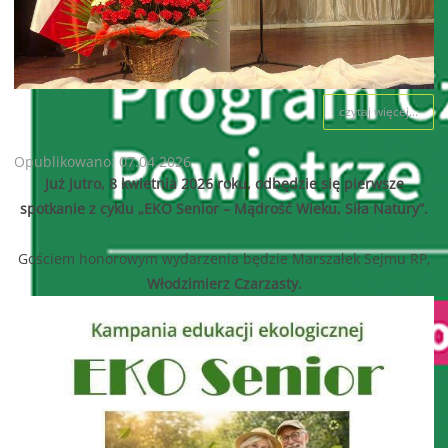
czytaj więcej...
Opublikowano: 07.04.2026
Już jutro, 8 kwietnia 2026 roku, odbędzie się pierwsze
spotkanie z cyklu „EKO Senior – Mądrość Wieku, Siła Natury”.
Gościem honorowym wydarzenia będzie Marszałek Sejmu RP,
Włodzimierz Czarzasty.