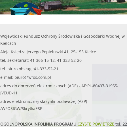
W WOJEWÓDZTWIE ŚWIĘTO
Wojewódzki Fundusz Ochrony Środowiska i Gospodarki Wodnej w
Kielcach
WSPIERAMY OCHR
Aleja Księdza Jerzego Popiełuszki 41, 25-155 Kielce
tel. sekretariat: 41-366-15-12, 41-333-52-20
tel. biuro obsługi:41-333-52-21
e-mail:
biuro@wfos.com.pl
adres do doręczeń elektronicznych (ADE) - AE:PL-80497-31955-
JVEUD-11
adres elektronicznej skrzynki podawczej (ASP) -
/WFOSIGW/SkrytkaESP
OGÓLNOPOLSKA INFOLINIA PROGRAMU
CZYSTE POWIETRZE
tel.
22