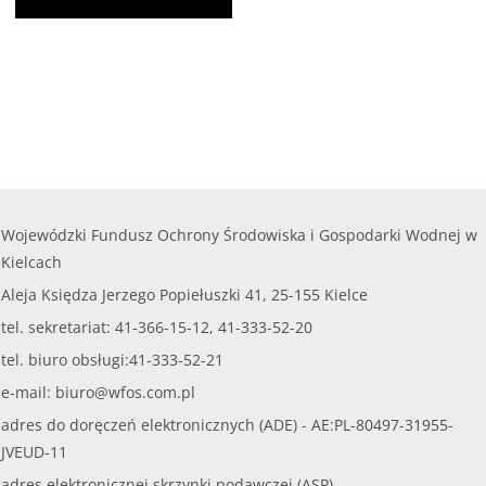
Wojewódzki Fundusz Ochrony Środowiska i Gospodarki Wodnej w
Kielcach
Aleja Księdza Jerzego Popiełuszki 41, 25-155 Kielce
tel. sekretariat: 41-366-15-12, 41-333-52-20
tel. biuro obsługi:41-333-52-21
e-mail:
biuro@wfos.com.pl
adres do doręczeń elektronicznych (ADE) - AE:PL-80497-31955-
JVEUD-11
adres elektronicznej skrzynki podawczej (ASP) -