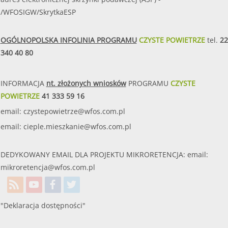
/WFOSIGW/SkrytkaESP
OGÓLNOPOLSKA INFOLINIA PROGRAMU
CZYSTE POWIETRZE
tel.
22
340 40 80
INFORMACJA
nt. złożonych wniosków
PROGRAMU
CZYSTE
POWIETRZE
41 333 59 16
email:
czystepowietrze@wfos.com.pl
email:
cieple.mieszkanie@wfos.com.pl
DEDYKOWANY EMAIL DLA PROJEKTU MIKRORETENCJA: email:
mikroretencja@wfos.com.pl
"Deklaracja dostępności"