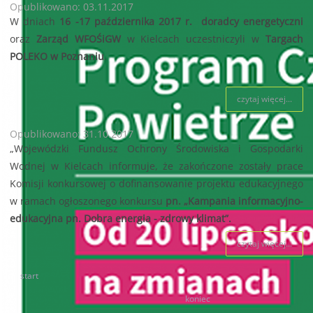
Opublikowano: 03.11.2017
W dniach
16 -17 października 2017 r.
doradcy energetyczni
oraz
Zarząd WFOŚiGW
w Kielcach uczestniczyli w
Targach
POLEKO w Poznaniu
.
czytaj więcej...
Opublikowano: 31.10.2017
„Wojewódzki Fundusz Ochrony Środowiska i Gospodarki
Wodnej w Kielcach informuje, że zakończone zostały prace
Komisji konkursowej o dofinansowanie projektu edukacyjnego
w ramach ogłoszonego konkursu
pn. „Kampania informacyjno-
edukacyjna pn. Dobra energia - zdrowy klimat”.
czytaj więcej...
start
91
92
93
94
95
96
97
98
99
100
koniec