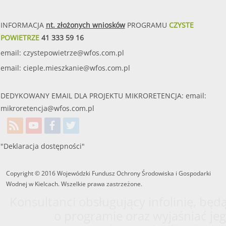
INFORMACJA
nt. złożonych wniosków
PROGRAMU
CZYSTE
POWIETRZE
41 333 59 16
email:
czystepowietrze@wfos.com.pl
email:
cieple.mieszkanie@wfos.com.pl
DEDYKOWANY EMAIL DLA PROJEKTU MIKRORETENCJA: email:
mikroretencja@wfos.com.pl
"Deklaracja dostępności"
Copyright © 2016 Wojewódzki Fundusz Ochrony Środowiska i Gospodarki
Wodnej w Kielcach. Wszelkie prawa zastrzeżone.
Konsultanci obsługujący infolinię, będą
o programie oraz wyjaśniać jeg