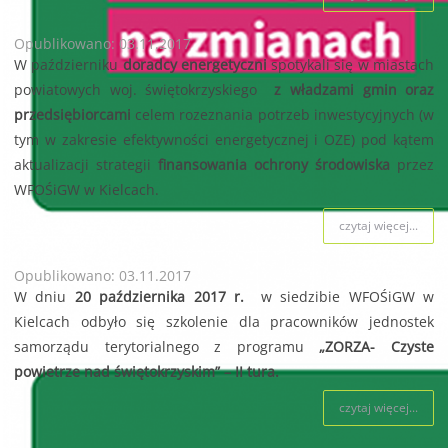
Opublikowano: 03.11.2017
W październiku
doradcy energetyczni
spotykali się w miastach
powiatowych woj. świętokrzyskiego
z władzami gmin oraz
przedsiębiorcami
celem rozeznania potrzeb inwestycyjnych (w
tym w zakresie efektywności energetycznej i OZE) pod kątem
aktualizacji strategii
finansowania ochrony środowiska
przez
WFOŚiGW w Kielcach.
czytaj więcej...
Opublikowano: 03.11.2017
W dniu
20 października 2017 r.
w siedzibie WFOŚiGW w
Kielcach odbyło się szkolenie dla pracowników jednostek
samorządu terytorialnego z programu
„ZORZA- Czyste
powietrze nad świętokrzyskim” – II tura.
czytaj więcej...