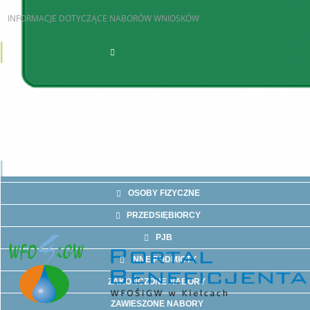
INFORMACJE
DOTYCZĄCE NABORÓW WNIOSKÓW
AKTUALNE NABORY
JST
OSOBY FIZYCZNE
PRZEDSIĘBIORCY
PJB
INNE PODMIOTY
ZAKOŃCZONE NABORY
ZAWIESZONE NABORY