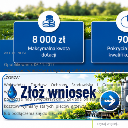
AKTUALNOŚCI
Opublikowano: 06.11.2017
Trwa nabór wniosków na wymianę kotłów w ramach programu
„ZORZA”
Wojewódzki Fundusz Ochrony Środowiska i Gospodarki
Wodnej w Kielcach uruchamił program „ZORZA – Czyste
powietrze nad świętokrzyskim”. Zakłada on refundację części
kosztów wymiany starych pieców grzewczych na ekologiczne
lub podłączenia się do sieci centralnego ogrzewania.
czytaj więcej...