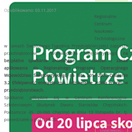
Opublikowano: 03.11.2017
Regionalne
Centrum
Naukowo-
Technologiczne
w ramach Światowego Tygodnia Przedsiębiorczości zaprasza
przedsiębiorców z Województwa Świętokrzyskiego
na
bezpłatne spotkanie animacyjne dot. założeń i zasad
aplikowania do Regionalnego Programu Operacyjnego
Województwa Świętokrzyskiego na lata 2014-2020 Działanie
3.2 Efektywność energetyczna i odnawialne źródła energii w
przedsiębiorstwach.
Spotkanie odbędzie się w Centrum Konferencyjno-
Szkoleniowym (Budynek Dworu Starostów Chęcińskich-
Podzamcze 45, 26-060 Chęciny) w dniu 13 listopada br. tj.
poniedziałek o godz. 10.00.
czytaj więcej...