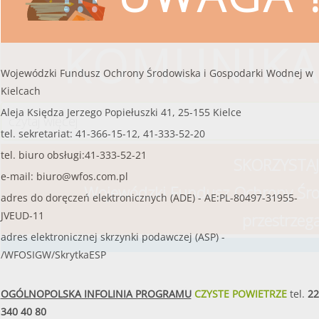
KOMUNIKA
Wojewódzki Fundusz Ochrony Środowiska i Gospodarki Wodnej w
Kielcach
Aleja Księdza Jerzego Popiełuszki 41, 25-155 Kielce
czytaj więcej
tel. sekretariat: 41-366-15-12, 41-333-52-20
tel. biuro obsługi:41-333-52-21
SKORZYSTAJ
e-mail:
biuro@wfos.com.pl
Wojewódzki Fundusz Ochrony Śro
adres do doręczeń elektronicznych (ADE) - AE:PL-80497-31955-
JVEUD-11
przestrzeg
adres elektronicznej skrzynki podawczej (ASP) -
/WFOSIGW/SkrytkaESP
OGÓLNOPOLSKA INFOLINIA PROGRAMU
CZYSTE POWIETRZE
tel.
22
340 40 80