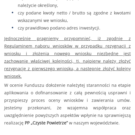
należycie określony,
czy podane kwoty netto / brutto są zgodne z kwotami
wskazanymi we wniosku,
czy prawidłowo podano adres inwestycji.
Jednocześnie pragniemy przypomnieć, iż zgodnie z
Regulaminem naboru wniosków w przypadku rezygnacji z
wniosku i złożenia nowego wniosku niezbędne jest
zachowanie właściwej kolejności, tj. najpierw należy złożyć
rezygnację z pierwszego wniosku, a następnie złożyć kolejny
wniosek.
W ocenie Funduszu dołożenie należytej staranności na etapie
aplikowania o dofinansowanie z całą pewnością usprawni i
przyspieszy proces oceny wniosków i zawierania umów.
Jesteśmy przekonani, że wzajemna współpraca oraz
uwzględnienie powyższych aspektów wpłynie na sprawniejszą
realizację
PP „Czyste Powietrze”
w naszym województwie.