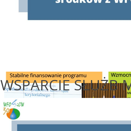
WSPARCIE SŁUŻB