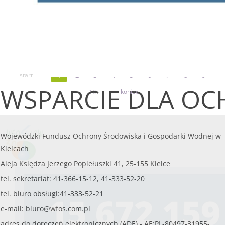
Mikroretencja - aktualności
Liczba artykułów: 4
Mikroretencja - wymagane dokumenty
Liczba artykułów: 1
Mikroretencja - kontakt
Liczba artykułów: 1
start
1
2
3
4
5
6
7
8
9
WSPARCIE DLA OC
10
koniec
Wojewódzki Fundusz Ochrony Środowiska i Gospodarki Wodnej w
Kielcach
Aleja Księdza Jerzego Popiełuszki 41, 25-155 Kielce
tel. sekretariat: 41-366-15-12, 41-333-52-20
tel. biuro obsługi:41-333-52-21
e-mail:
biuro@wfos.com.pl
adres do doręczeń elektronicznych (ADE) - AE:PL-80497-31955-