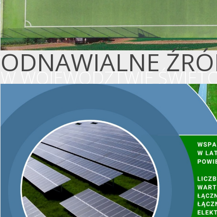
ODNAWIALNE ŹRÓD
W WOJEWÓDZTWIE ŚWIĘTO
WSPIERAMY OCHR