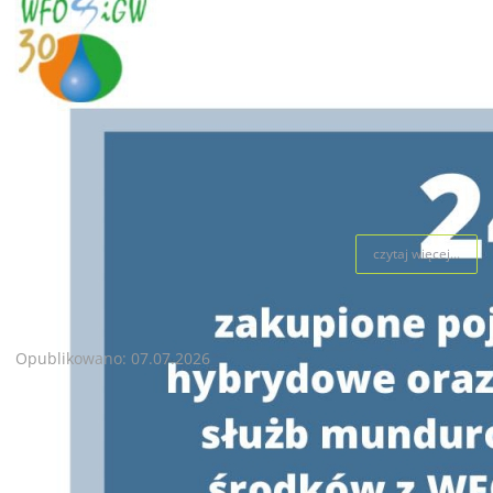
czytaj więcej...
Samorządy i Fundusz – wspólnie dla lepszej jakości życia
mieszkańców
Opublikowano: 07.07.2026
Czyste Powietrze bliżej mieszkańców – samorządy i
Fundusz łączą siły