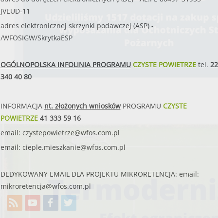
Konsultanci obsługujący infolinię, będą
JVEUD-11
o programie oraz wyjaśniać jeg
adres elektronicznej skrzynki podawczej (ASP) -
od poniedziałku do pią
/WFOSIGW/SkrytkaESP
w godzinach
od 8:00 do 
OGÓLNOPOLSKA INFOLINIA PROGRAMU
CZYSTE POWIETRZE
tel.
22
340 40 80
INFORMACJA
nt. złożonych wniosków
PROGRAMU
CZYSTE
POWIETRZE
41 333 59 16
email:
czystepowietrze@wfos.com.pl
email:
cieple.mieszkanie@wfos.com.pl
DEDYKOWANY EMAIL DLA PROJEKTU MIKRORETENCJA: email:
mikroretencja@wfos.com.pl
22 340 40 80