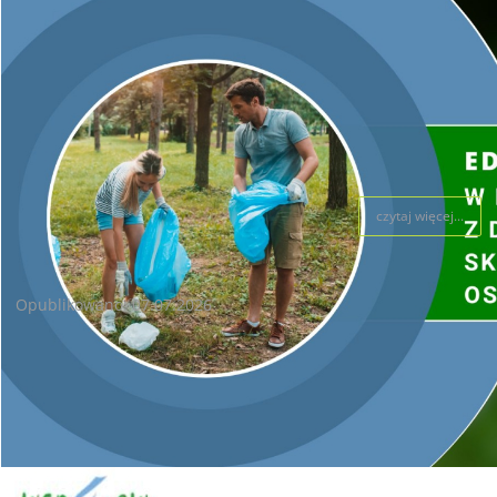
czytaj więcej...
V Festiwal Kół Gospodyń Wiejskich w Ruszczy
Opublikowano: 07.07.2026
Prezes Zarządu WFOŚiGW w Kielcach na V Festiwalu Kół
Gospodyń Wiejskich „Święto Truskawki” w Ruszczy