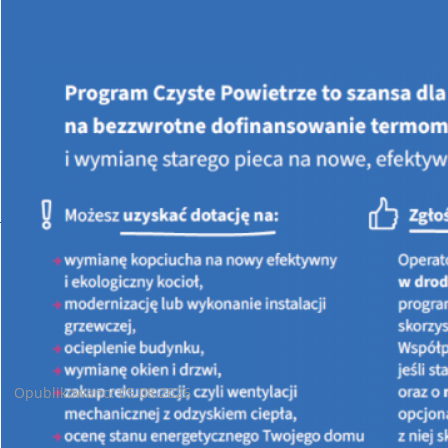
Jesteś tutaj:
STRONA GŁÓWNA
AKTUALNOŚCI
Aktualne informacje dotyczace działalności
WFOŚIGW w Kielcach
Wizyta Wiceministra Infrastruktury w WFOŚiGW w Kielcach
Opublikowano: 05.08.2026
W Wojewódzkim Funduszu Ochrony Środowiska i
Gospodarki Wodnej w Kielcach gościliśmy Przemysława