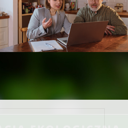
Gospodarki Wodnej w Kielcach informuje, że na
zeniu z dniem 19 maja 2017 r. o godz. 15:30 naboru
iczenie emisji zanieczyszczeń do powietrza poprzez
odnawialnych źródeł energii, termomodernizację
rony Środowiska i Gospodarki Wodnej w Kielcach,
w
u w wysokości 7.000.000,00 zł.