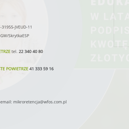
7-31955-JVEUD-11
SIGW/SkrytkaESP
ETRZE
tel.
22 340 40 80
STE POWIETRZE
41 333 59 16
email:
mikroretencja@wfos.com.pl