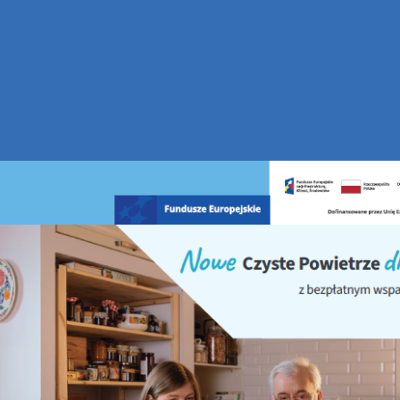
i zanieczyszczeń do powietrza poprzez modernizację
ach programu dla osób fizycznych „Ograniczenie emisji
 kotłowni... termomodernizację budynków” – Edycja II