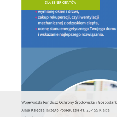
DLA
BENEFICJENTÓW
PROGRAM CZYSTE POWIETRZE
INFORMACJE OGÓLNE O PROGRAMIE
PORTAL BENEFICJENTA
KONTAKT
DOKUMENTY DO ZAPOZNANIA
LISTA URZĄDZEŃ GRZEWCZYCH
Nowy nabór Programu Czyste Powietrze - od 20 l
2026 r.
PROGRAM MOJA WODA
KONKURSY
AKTUALNOŚCI - Doradcy Energetyczni
Wojewódzki Fundusz Ochrony Środowiska i Gospodark
Aleja Księdza Jerzego Popiełuszki 41, 25-155 Kielce