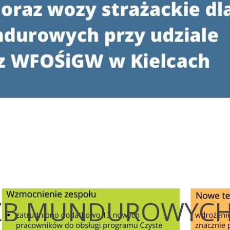
UŻB MUNDUROWYC