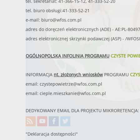
tel. sekretariat: 41-366-15-12, 41-333-52-20
tel. biuro obsługi:41-333-52-21
e-mail:
biuro@wfos.com.pl
adres do doręczeń elektronicznych (ADE) - AE:PL-8049
adres elektronicznej skrzynki podawczej (ASP) - /WFO
OGÓLNOPOLSKA INFOLINIA PROGRAMU
CZYSTE POWI
INFORMACJA
nt. złożonych wniosków
PROGRAMU
CZY
email:
czystepowietrze@wfos.com.pl
email:
cieple.mieszkanie@wfos.com.pl
DEDYKOWANY EMAIL DLA PROJEKTU MIKRORETENCJA: 
"Deklaracja dostępności"