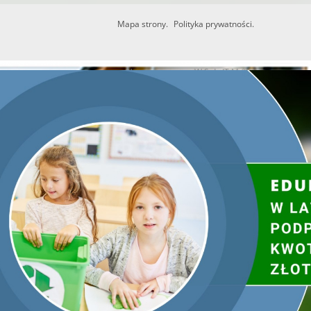
Mapa strony.
Polityka prywatności.
Utworzono przez W.S.ds.IT
M & P