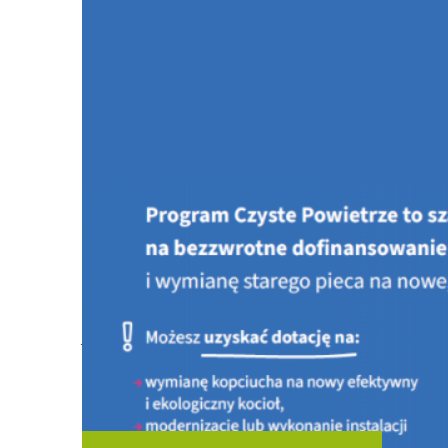
Jesteś tutaj:
STRONA GŁÓWNA
AKTUALNOŚCI
19 maja 2017 r. godz. 15:30 - zakończenie naboru wn
indywidualnych kotłowni... termomodernizację budynkó