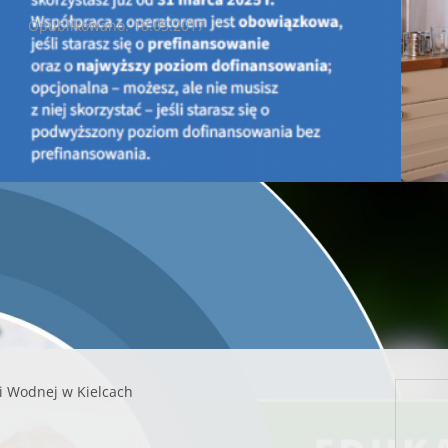
Opublikowano: 18.05.2017
Zarząd Wojewódzkiego Funduszu Ochrony Środowiska i 
posiedzeniu w dniu 18 maja 2017 r. podjął decyzję
o zakońc
wniosków
w ramach programu dla osób fizycznych
„Ogran
modernizację indywidualnych kotłowni, zakup i montaż 
budynków” – Edycja II
ze środków Wojewódzkiego Funduszu Och
związku z wyczerpaniem alokacji środków na II edycję program
ipca
oryginał ogłoszenia.
i Wodnej w Kielcach