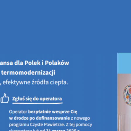
iosków w ramach programu dla osób fizycznych „Ograniczenie emisj
w” – Edycja II
19 maja 2017 r. godz. 15:30 - zakończenie naboru wniosków w ram
zanieczyszczeń do powietrza poprzez modernizację indywidualnych