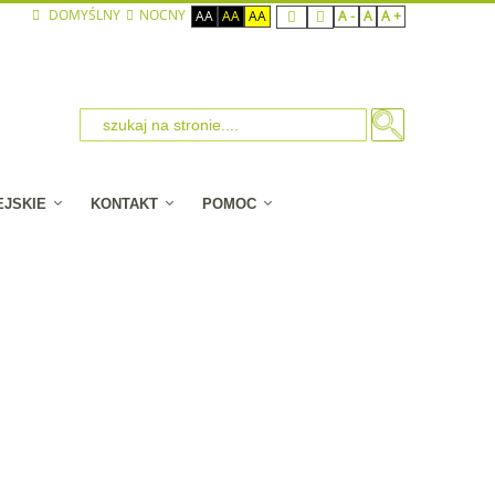
DOMYŚLNY
NOCNY
AA
AA
AA
A -
A
A +
EJSKIE
KONTAKT
POMOC