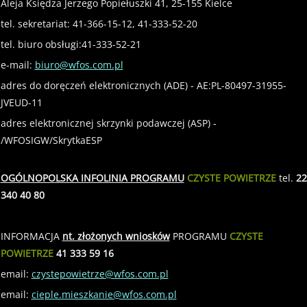
Aleja Księdza Jerzego Popiełuszki 41, 25-155 Kielce
tel. sekretariat: 41-366-15-12, 41-333-52-20
tel. biuro obsługi:41-333-52-21
e-mail:
biuro@wfos.com.pl
adres do doręczeń elektronicznych (ADE) - AE:PL-80497-31955-
JVEUD-11
adres elektronicznej skrzynki podawczej (ASP) -
/WFOSIGW/SkrytkaESP
OGÓLNOPOLSKA INFOLINIA PROGRAMU
CZYSTE POWIETRZE
tel.
22
340 40 80
INFORMACJA
nt. złożonych wniosków
PROGRAMU
CZYSTE
POWIETRZE
41 333 59 16
email:
czystepowietrze@wfos.com.pl
email:
cieple.mieszkanie@wfos.com.pl