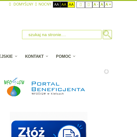
DOMYŚLNY
NOCNY
AA
AA
AA
A -
A
A +
EJSKIE
KONTAKT
POMOC