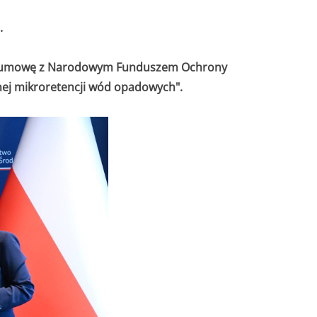
.
sał umowę z Narodowym Funduszem Ochrony
nej mikroretencji wód opadowych".