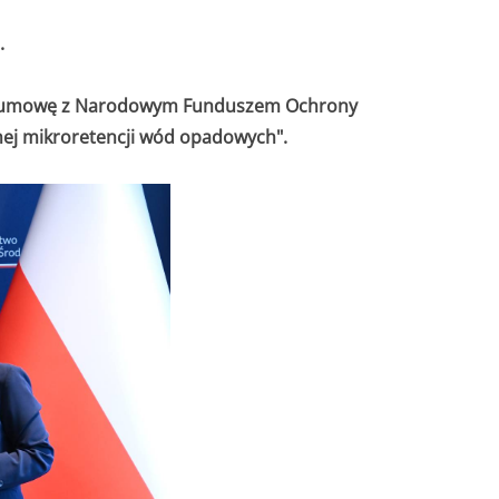
.
sał umowę z Narodowym Funduszem Ochrony
nej mikroretencji wód opadowych".