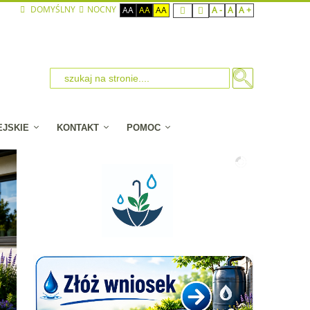
DOMYŚLNY
NOCNY
AA
AA
AA
A -
A
A +
EJSKIE
KONTAKT
POMOC