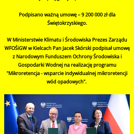
Podpisano ważną umowę – 9 200 000 zł dla
Świętokrzyskiego.
W Ministerstwie Klimatu i Środowiska Prezes Zarządu
WFOŚiGW w Kielcach Pan Jacek Skórski podpisał umowę
z Narodowym Funduszem Ochrony Środowiska i
Gospodarki Wodnej na realizację programu
"Mikroretencja - wsparcie indywidualnej mikroretencji
wód opadowych".