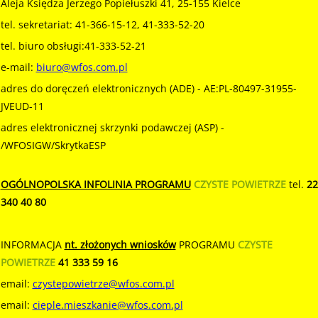
Aleja Księdza Jerzego Popiełuszki 41, 25-155 Kielce
tel. sekretariat: 41-366-15-12, 41-333-52-20
tel. biuro obsługi:41-333-52-21
e-mail:
biuro@wfos.com.pl
adres do doręczeń elektronicznych (ADE) - AE:PL-80497-31955-
JVEUD-11
adres elektronicznej skrzynki podawczej (ASP) -
/WFOSIGW/SkrytkaESP
OGÓLNOPOLSKA INFOLINIA PROGRAMU
CZYSTE POWIETRZE
tel.
22
340 40 80
INFORMACJA
nt. złożonych wniosków
PROGRAMU
CZYSTE
POWIETRZE
41 333 59 16
email:
czystepowietrze@wfos.com.pl
email:
cieple.mieszkanie@wfos.com.pl