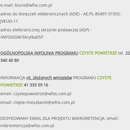
e-mail:
biuro@wfos.com.pl
adres do doręczeń elektronicznych (ADE) - AE:PL-80497-31955-
JVEUD-11
adres elektronicznej skrzynki podawczej (ASP) -
/WFOSIGW/SkrytkaESP
OGÓLNOPOLSKA INFOLINIA PROGRAMU
CZYSTE POWIETRZE
tel.
22
340 40 80
INFORMACJA
nt. złożonych wniosków
PROGRAMU
CZYSTE
POWIETRZE
41 333 59 16
email:
czystepowietrze@wfos.com.pl
email:
cieple.mieszkanie@wfos.com.pl
DEDYKOWANY EMAIL DLA PROJEKTU MIKRORETENCJA: email:
mikroretencja@wfos.com.pl