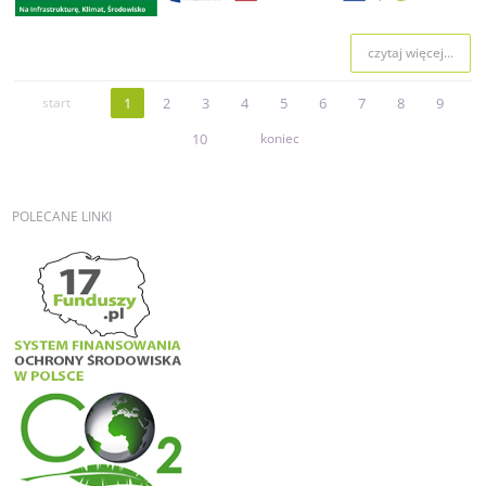
czytaj więcej...
start
1
2
3
4
5
6
7
8
9
10
koniec
POLECANE
LINKI