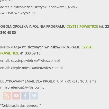
adres elektronicznej skrzynki podawczej (ASP) -
/WFOSIGW/SkrytkaESP
OGÓLNOPOLSKA INFOLINIA PROGRAMU
CZYSTE POWIETRZE
tel.
22
340 40 80
INFORMACJA
nt. złożonych wniosków
PROGRAMU
CZYSTE
POWIETRZE
41 333 59 16
email:
czystepowietrze@wfos.com.pl
email:
cieple.mieszkanie@wfos.com.pl
DEDYKOWANY EMAIL DLA PROJEKTU MIKRORETENCJA: email:
mikroretencja@wfos.com.pl
"Deklaracja dostępności"