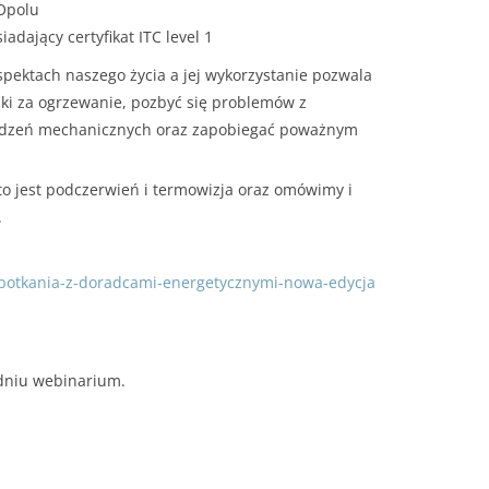
Opolu
adający certyfikat ITC level 1
pektach naszego życia a jej wykorzystanie pozwala
nki za ogrzewanie, pozbyć się problemów z
rządzeń mechanicznych oraz zapobiegać poważnym
o jest podczerwień i termowizja oraz omówimy i
.
-spotkania-z-doradcami-energetycznymi-nowa-edycja
 dniu webinarium.