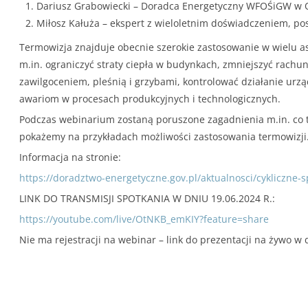
Dariusz Grabowiecki – Doradca Energetyczny WFOŚiGW w 
Miłosz Kałuża – ekspert z wieloletnim doświadczeniem, posi
Termowizja znajduje obecnie szerokie zastosowanie w wielu as
m.in. ograniczyć straty ciepła w budynkach, zmniejszyć rachu
zawilgoceniem, pleśnią i grzybami, kontrolować działanie u
awariom w procesach produkcyjnych i technologicznych.
Podczas webinarium zostaną poruszone zagadnienia m.in. co t
pokażemy na przykładach możliwości zastosowania termowizji
Informacja na stronie:
https://doradztwo-energetyczne.gov.pl/aktualnosci/cykliczne
LINK DO TRANSMISJI SPOTKANIA W DNIU 19.06.2024 R.:
https://youtube.com/live/OtNKB_emKIY?feature=share
Nie ma rejestracji na webinar – link do prezentacji na żywo w