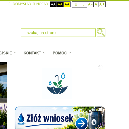
DOMYŚLNY
NOCNY
AA
AA
AA
A -
A
A +
EJSKIE
KONTAKT
POMOC