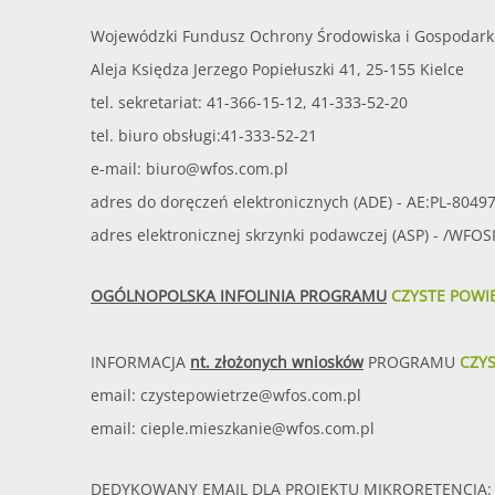
Wojewódzki Fundusz Ochrony Środowiska i Gospodark
Aleja Księdza Jerzego Popiełuszki 41, 25-155 Kielce
tel. sekretariat: 41-366-15-12, 41-333-52-20
tel. biuro obsługi:41-333-52-21
e-mail:
biuro@wfos.com.pl
adres do doręczeń elektronicznych (ADE) - AE:PL-8049
adres elektronicznej skrzynki podawczej (ASP) - /WFO
OGÓLNOPOLSKA INFOLINIA PROGRAMU
CZYSTE POWI
INFORMACJA
nt. złożonych wniosków
PROGRAMU
CZY
email:
czystepowietrze@wfos.com.pl
email:
cieple.mieszkanie@wfos.com.pl
DEDYKOWANY EMAIL DLA PROJEKTU MIKRORETENCJA: 