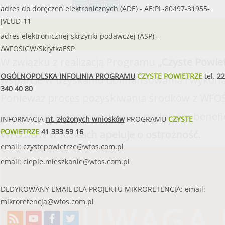
adres do doręczeń elektronicznych (ADE) - AE:PL-80497-31955-
JVEUD-11
adres elektronicznej skrzynki podawczej (ASP) -
/WFOSIGW/SkrytkaESP
W związku z realizacją Programu
„Czyste Powie
OGÓLNOPOLSKA INFOLINIA PROGRAMU
CZYSTE POWIETRZE
tel.
22
wsparcie w uzyskaniu dofinansowania i wykona
340 40 80
Ponieważ proces pozyskiwania środków z WFOŚ
posiadania pełnomocnictwa z podpisem benefi
INFORMACJA
nt. złożonych wniosków
PROGRAMU
CZYSTE
POWIETRZE
41 333 59 16
WFOŚiGW w Kielcach apeluje o ostrożność.
email:
czystepowietrze@wfos.com.pl
email:
cieple.mieszkanie@wfos.com.pl
DEDYKOWANY EMAIL DLA PROJEKTU MIKRORETENCJA: email:
mikroretencja@wfos.com.pl
!!! UWAGA !