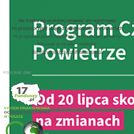
Nie trzeba się wcześniej umawiać ani rejestrować
Po prostu przyjdź i bądź z nami podczas Dni Otwartych
W przypadku pytań odnośnie Dni Otwartych, prosimy
kierować je na adres mailowy:
doradcy.energetyczni@wfos.com.pl
POLECANE
LINKI