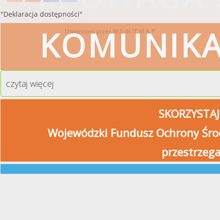
"Deklaracja dostępności"
KOMUNIK
Utworzono przez W.S.ds.IT
M & P
czytaj więcej
SKORZYSTAJ
Wojewódzki Fundusz Ochrony Środ
przestrzeg