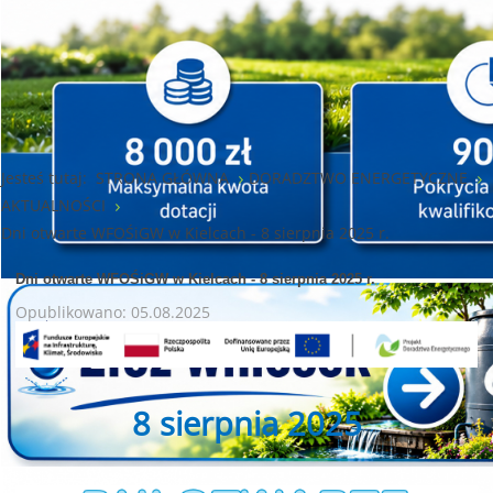
Jesteś tutaj:
STRONA GŁÓWNA
DORADZTWO ENERGETYCZNE
AKTUALNOŚCI
Dni otwarte WFOŚiGW w Kielcach - 8 sierpnia 2025 r.
Dni otwarte WFOŚiGW w Kielcach - 8 sierpnia 2025 r.
Opublikowano: 05.08.2025
8 sierpnia 2025