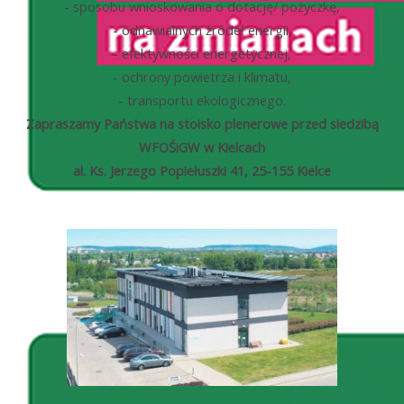
- sposobu wnioskowania o dotację/ pożyczkę,
- odnawialnych źródeł energii,
- efektywności energetycznej,
- ochrony powietrza i klimatu,
- transportu ekologicznego.
Zapraszamy Państwa na stoisko plenerowe przed siedzibą
WFOŚiGW w Kielcach
al. Ks. Jerzego Popiełuszki 41, 25-155 Kielce