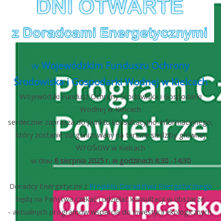
w
Wojewódzkim Funduszu Ochrony
Środowiska i Gospodarki Wodnej w Kielcach
Wojewódzki Fundusz Ochrony Środowiska i Gospodarki
Wodnej w Kielcach
serdecznie zaprasza do punktu konsultacyjno-informacyjnego,
który zostanie zorganizowany na terenie siedziby głównej
WFOŚiGW w Kielcach
w dniu
8 sierpnia
2025 r. w godzinach 8:30 -14:30
Doradcy Energetyczni z
Projektu Doradztwa Energetycznego
będą na Państwa czekać i udzielać konsultacji w obszarze:
- aktualnych programów wsparcia do inwestycji ekologicznych,