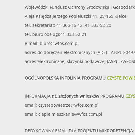
Wojewódzki Fundusz Ochrony Środowiska i Gospodark
Aleja Księdza Jerzego Popiełuszki 41, 25-155 Kielce
tel. sekretariat: 41-366-15-12, 41-333-52-20
tel. biuro obsługi:41-333-52-21
e-mail:
biuro@wfos.com.pl
adres do doręczeń elektronicznych (ADE) - AE:PL-8049
adres elektronicznej skrzynki podawczej (ASP) - /WFO
OGÓLNOPOLSKA INFOLINIA PROGRAMU
CZYSTE POWI
INFORMACJA
nt. złożonych wniosków
PROGRAMU
CZY
email:
czystepowietrze@wfos.com.pl
email:
cieple.mieszkanie@wfos.com.pl
DEDYKOWANY EMAIL DLA PROJEKTU MIKRORETENCJA: 