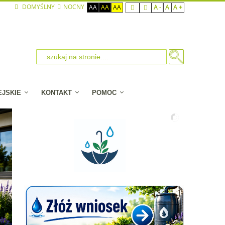
DOMYŚLNY
NOCNY
AA
AA
AA
A -
A
A +
EJSKIE
KONTAKT
POMOC