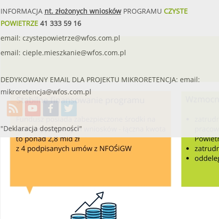
INFORMACJA
nt. złożonych wniosków
PROGRAMU
CZYSTE
POWIETRZE
41 333 59 16
email:
czystepowietrze@wfos.com.pl
email:
cieple.mieszkanie@wfos.com.pl
DEDYKOWANY EMAIL DLA PROJEKTU MIKRORETENCJA: email:
mikroretencja@wfos.com.pl
"Deklaracja dostępności"
Utworzono przez W.S.ds.IT
M & P