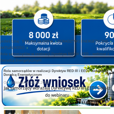
Jesteś tutaj:
STRONA GŁÓWNA
DORADZTWO ENERGETYCZNE
AKTUALNOŚCI
Rola samorządów w realizacji Dyrektyw RED III i EED – webinar z
Doradcą Energetycznym
Rola samorządów w realizacji Dyrektyw RED III i EED – webinar z
Doradcą Energetycznym
Opublikowano: 29.04.2026
Jak samorządy wdrażają Dyrektywę RED III i EED? Dołącz
do webinaru