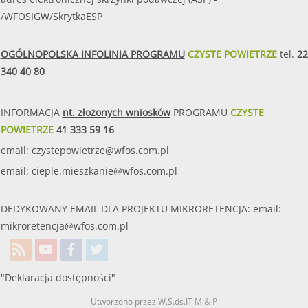
/WFOSIGW/SkrytkaESP
OGÓLNOPOLSKA INFOLINIA PROGRAMU
CZYSTE POWIETRZE
tel.
22
340 40 80
INFORMACJA
nt. złożonych wniosków
PROGRAMU
CZYSTE
POWIETRZE
41 333 59 16
email:
czystepowietrze@wfos.com.pl
email:
cieple.mieszkanie@wfos.com.pl
DEDYKOWANY EMAIL DLA PROJEKTU MIKRORETENCJA: email:
mikroretencja@wfos.com.pl
"Deklaracja dostępności"
Utworzono przez W.S.ds.IT
M & P