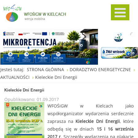
Jesteś tutaj:
STRONA GŁÓWNA
DORADZTWO ENERGETYCZNE
AKTUALNOŚCI
Kieleckie Dni Energii
Kieleckie Dni Energii
Opublikowano: 01.09.2017
WFOŚiGW w Kielcach jako
współorganizator wydarzenia serdecznie
zaprasza na
Kieleckie Dni Energii
, które
odbędą się w dniach
15 i 16 września
2017 r
. Szczegóły wydarzenia na plakacie