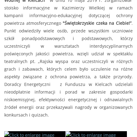
Wodnej w Kielcach
w dniu 10 maja 2019 r. zorganizował
stoisko informacyjne w Kazimierzy Wielkiej w ramach
kampanii informacyjno-edukacyjnej dotyczącej ochrony
powietrza atmosferycznego
"Świętokrzyskie czeka na Ciebie!”
.
Punkt odwiedziły wiele osób, przede wszystkim uczniowie
szkół ponadpodstawowych i podstawowych, którzy
uczestniczyli w warsztatach interdyscyplinarnych
poświęconych jakości powietrza, wzięli udział w spektaklu
teatralnych pt. „Rajska wyspa oraz uczestniczyli w różnych
grach i zabawach, których celem było uczulenie na różne
aspekty związane z ochrona powietrza, a także przyrody.
Doradcy Energetyczni z Funduszu w Kielcach udzielali
nieodpłatnie informacji i porad w zakresie gospodarki
niskoemisyjnej, efektywności energetycznej i odnawialnych
źródeł energii oraz przekazywali nagrody w organizowanych
konkursach i quizach.