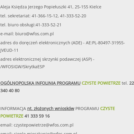
Aleja Księdza Jerzego Popiełuszki 41, 25-155 Kielce
tel. sekretariat: 41-366-15-12, 41-333-52-20
tel. biuro obsługi:41-333-52-21
e-mail:
biuro@wfos.com.pl
adres do doręczeń elektronicznych (ADE) - AE:PL-80497-31955-
JVEUD-11
adres elektronicznej skrzynki podawczej (ASP) -
/WFOSIGW/SkrytkaESP
OGÓLNOPOLSKA INFOLINIA PROGRAMU
CZYSTE POWIETRZE
tel.
22
340 40 80
INFORMACJA
nt. złożonych wniosków
PROGRAMU
CZYSTE
POWIETRZE
41 333 59 16
email:
czystepowietrze@wfos.com.pl
email:
cieple.mieszkanie@wfos.com.pl