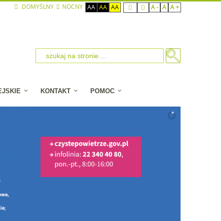
DOMYŚLNY
NOCNY
AA
AA
AA
A -
A
A +
EJSKIE
KONTAKT
POMOC