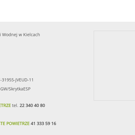
i Wodnej w Kielcach
7-31955-JVEUD-11
SIGW/SkrytkaESP
ETRZE
tel.
22 340 40 80
STE POWIETRZE
41 333 59 16