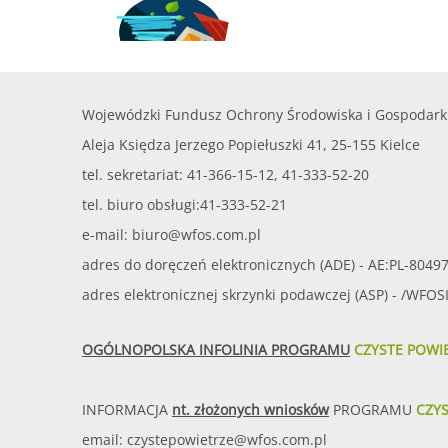
Wojewódzki Fundusz Ochrony Środowiska i Gospodark
Aleja Księdza Jerzego Popiełuszki 41, 25-155 Kielce
tel. sekretariat: 41-366-15-12, 41-333-52-20
tel. biuro obsługi:41-333-52-21
e-mail:
biuro@wfos.com.pl
adres do doręczeń elektronicznych (ADE) - AE:PL-8049
adres elektronicznej skrzynki podawczej (ASP) - /WFO
OGÓLNOPOLSKA INFOLINIA PROGRAMU
CZYSTE POWI
INFORMACJA
nt. złożonych wniosków
PROGRAMU
CZY
email:
czystepowietrze@wfos.com.pl