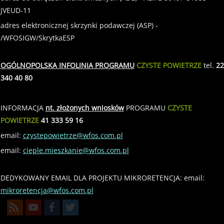
JVEUD-11
adres elektronicznej skrzynki podawczej (ASP) -
/WFOSIGW/SkrytkaESP
OGÓLNOPOLSKA INFOLINIA PROGRAMU
CZYSTE POWIETRZE
tel.
22
340 40 80
INFORMACJA
nt. złożonych wniosków
PROGRAMU
CZYSTE
POWIETRZE
41 333 59 16
email:
czystepowietrze@wfos.com.pl
email:
cieple.mieszkanie@wfos.com.pl
DEDYKOWANY EMAIL DLA PROJEKTU MIKRORETENCJA: email:
mikroretencja@wfos.com.pl