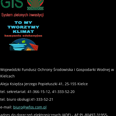
Wojewódzki Fundusz Ochrony Środowiska i Gospodarki Wodnej w
Kielcach
Aleja Księdza Jerzego Popiełuszki 41, 25-155 Kielce
tel. sekretariat: 41-366-15-12, 41-333-52-20
tel. biuro obsługi:41-333-52-21
e-mail:
biuro@wfos.com.pl
adres do doręczeń elektronicznych (ADE) - AE:PL-80497-31955-