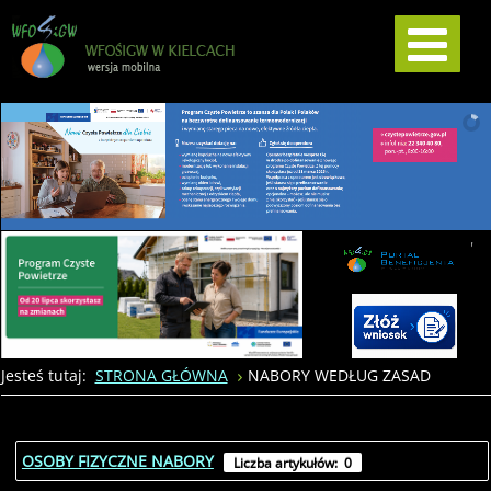
Jesteś tutaj:
STRONA GŁÓWNA
NABORY WEDŁUG ZASAD
OSOBY FIZYCZNE NABORY
Liczba artykułów: 0