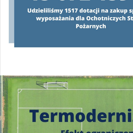
Konsultanci obsługujący infolinię, będą
o programie oraz wyjaśniać jeg
od poniedziałku do pią
w godzinach
od 8:00 do 
22 340 40 80