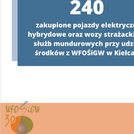
W związku z realizacją Programu
„Czyste Powietrz
wsparcie w uzyskaniu dofinansowania i wykonanie 
Ponieważ proces pozyskiwania środków z WFOŚiGW
pełnomocnictwa z podpisem beneficjenta oraz za
apeluje o ostrożność.