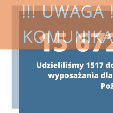
!!! UWAGA !
KOMUNIKA
czytaj więcej
SKORZYSTAJ
Wojewódzki Fundusz Ochrony Śro
przestrzeg