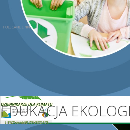
JST-P
Liczba artykułów: 0
POLECANE
LINKI
EDUKACJA EKOLOG