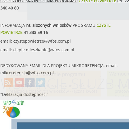
OGÓLNOPOLSKA INFOLINIA PROGRAMU
CZYSTE POWIETRZE
tel.
22
340 40 80
INFORMACJA
nt. złożonych wniosków
PROGRAMU
CZYSTE
POWIETRZE
41 333 59 16
email:
czystepowietrze@wfos.com.pl
email:
cieple.mieszkanie@wfos.com.pl
DEDYKOWANY EMAIL DLA PROJEKTU MIKRORETENCJA: email:
mikroretencja@wfos.com.pl
WSPARCIE SŁUŻB
"Deklaracja dostępności"
Utworzono przez W.S.ds.IT
M & P