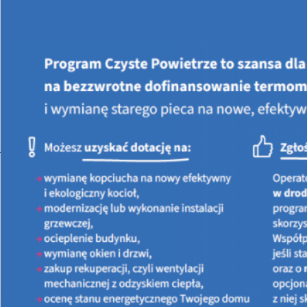
Jesteś tutaj:
STRONA GŁÓWNA
NABORY WEDŁUG ZASAD
OSOBY FIZYCZNE NABORY
Liczba artykułów: 0
JST NABORY
Liczba artykułów: 0
PRZEDSIĘBIORCY NABORY
Liczba artykułów: 0
INNE NABORY
Liczba artykułów: 0