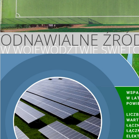
ODNAWIALNE ŹRÓD
W WOJEWÓDZTWIE ŚWIĘTO
WSPIERAMY OCHR