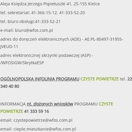
Aleja Księdza Jerzego Popiełuszki 41, 25-155 Kielce
tel. sekretariat: 41-366-15-12, 41-333-52-20
tel. biuro obsługi:41-333-52-21
e-mail:
biuro@wfos.com.pl
adres do doręczeń elektronicznych (ADE) - AE:PL-80497-31955-
JVEUD-11
adres elektronicznej skrzynki podawczej (ASP) -
/WFOSIGW/SkrytkaESP
OGÓLNOPOLSKA INFOLINIA PROGRAMU
CZYSTE POWIETRZE
tel.
22
340 40 80
INFORMACJA
nt. złożonych wniosków
PROGRAMU
CZYSTE
POWIETRZE
41 333 59 16
email:
czystepowietrze@wfos.com.pl
email:
cieple.mieszkanie@wfos.com.pl