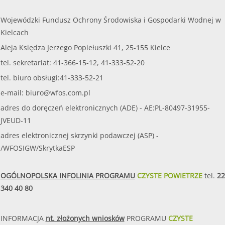
Wojewódzki Fundusz Ochrony Środowiska i Gospodarki Wodnej w
Kielcach
Aleja Księdza Jerzego Popiełuszki 41, 25-155 Kielce
tel. sekretariat: 41-366-15-12, 41-333-52-20
tel. biuro obsługi:41-333-52-21
e-mail:
biuro@wfos.com.pl
adres do doręczeń elektronicznych (ADE) - AE:PL-80497-31955-
JVEUD-11
adres elektronicznej skrzynki podawczej (ASP) -
/WFOSIGW/SkrytkaESP
OGÓLNOPOLSKA INFOLINIA PROGRAMU
CZYSTE POWIETRZE
tel.
22
340 40 80
INFORMACJA
nt. złożonych wniosków
PROGRAMU
CZYSTE