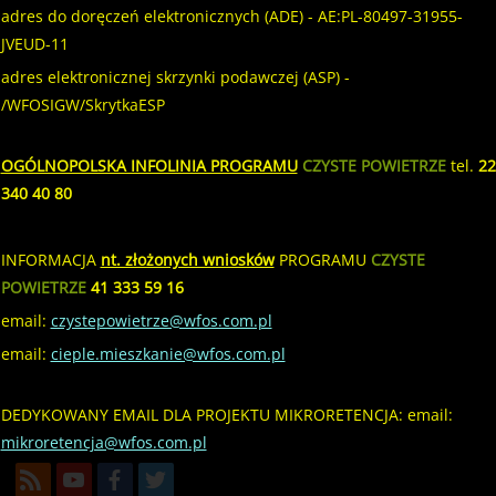
adres do doręczeń elektronicznych (ADE) - AE:PL-80497-31955-
JVEUD-11
adres elektronicznej skrzynki podawczej (ASP) -
/WFOSIGW/SkrytkaESP
OGÓLNOPOLSKA INFOLINIA PROGRAMU
CZYSTE POWIETRZE
tel.
22
340 40 80
INFORMACJA
nt. złożonych wniosków
PROGRAMU
CZYSTE
POWIETRZE
41 333 59 16
email:
czystepowietrze@wfos.com.pl
email:
cieple.mieszkanie@wfos.com.pl
DEDYKOWANY EMAIL DLA PROJEKTU MIKRORETENCJA: email:
mikroretencja@wfos.com.pl