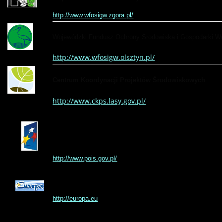
http://www.wfosigw.zgora.pl/
Wojewódzki Fundusz Ochrony Środowiska i Gospodarki Wo
http://www.wfosigw.olsztyn.pl/
Centrum Koordynacji Projektów Środowiskowych
http://www.ckps.lasy.gov.pl/
Program Operacyjny Infrastruktura i Środowisko
http://www.pois.gov.pl/
Oficjalne serwisy Unii Europejskiej
http://europa.eu