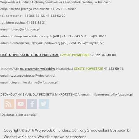
Wojewódzki Fundusz Ochrony Środowiska i Gospodarki Wodnej w Kielcach
Aleja Księdza Jerzego Popiełuszki 41, 25-155 Kielce
tel. sekretariat: 41-366-15-12, 41-333-52-20
tel. biuro obsługi:41-333-52-21
e-mail:
biuro@wfos.com.pl
adres do doręczeń elektronicznych (ADE) - AE:PL-80497-31955-JVEUD-11
adres elektronicznej skrzynki podawczej (ASP) - /WFOSIGW/SkrytkaESP
OGÓLNOPOLSKA INFOLINIA PROGRAMU
CZYSTE POWIETRZE
tel.
22 340 40 80
INFORMACJA
nt. złożonych wniosków
PROGRAMU
CZYSTE POWIETRZE
41 333 59 16
email:
czystepowietrze@wfos.com.pl
email:
cieple.mieszkanie@wfos.com.pl
DEDYKOWANY EMAIL DLA PROJEKTU MIKRORETENCJA: email:
mikroretencja@wfos.com.pl
"Deklaracja dostępności"
Copyright © 2016 Wojewódzki Fundusz Ochrony Środowiska i Gospodarki
Wodnej w Kielcach. Wszelkie prawa zastrzeżone.