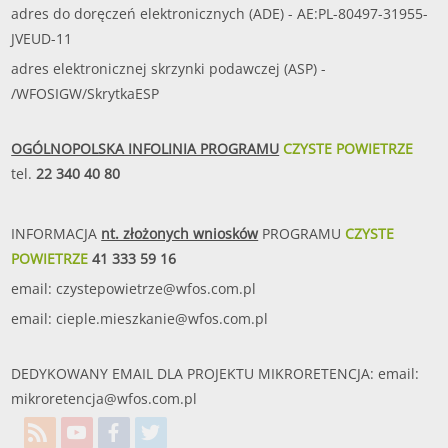
adres do doręczeń elektronicznych (ADE) - AE:PL-80497-31955-
JVEUD-11
adres elektronicznej skrzynki podawczej (ASP) -
/WFOSIGW/SkrytkaESP
OGÓLNOPOLSKA INFOLINIA PROGRAMU
CZYSTE POWIETRZE
tel.
22 340 40 80
INFORMACJA
nt. złożonych wniosków
PROGRAMU
CZYSTE
POWIETRZE
41 333 59 16
email:
czystepowietrze@wfos.com.pl
email:
cieple.mieszkanie@wfos.com.pl
DEDYKOWANY EMAIL DLA PROJEKTU MIKRORETENCJA: email:
mikroretencja@wfos.com.pl