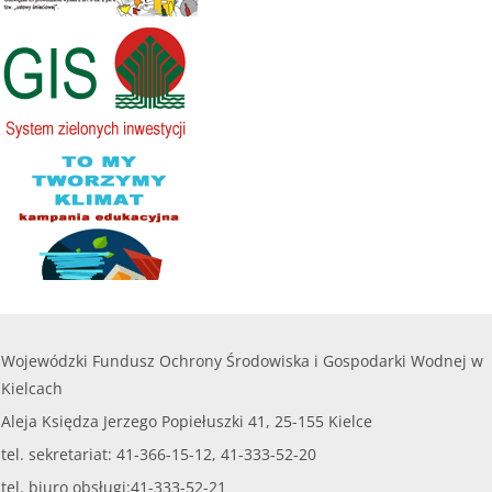
........
Maksymalna kwota dofinansowania na jedno
przedsięwzięcie objęte wnioskiem nie może
czytaj więcej...
przekroczyć
8 000,00 zł.
......
czytaj więcej...
Wojewódzki Fundusz Ochrony Środowiska i Gospodarki Wodnej w
Kielcach
Aleja Księdza Jerzego Popiełuszki 41, 25-155 Kielce
tel. sekretariat: 41-366-15-12, 41-333-52-20
tel. biuro obsługi:41-333-52-21