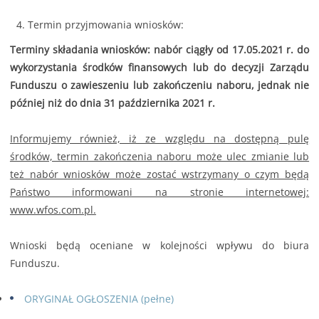
Termin przyjmowania wniosków:
Terminy składania wniosków: nabór ciągły od 17.05.2021 r. do
wykorzystania środków finansowych lub do decyzji Zarządu
Funduszu o zawieszeniu lub zakończeniu naboru, jednak nie
później niż do dnia 31 października 2021 r.
Informujemy również, iż ze względu na dostępną pulę
środków, termin zakończenia naboru może ulec zmianie lub
też nabór wniosków może zostać wstrzymany o czym będą
Państwo informowani na stronie internetowej:
www.wfos.com.pl.
Wnioski będą oceniane w kolejności wpływu do biura
Funduszu.
ORYGINAŁ OGŁOSZENIA (pełne)