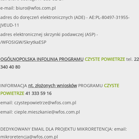
e-mail:
biuro@wfos.com.pl
adres do doręczeń elektronicznych (ADE) - AE:PL-80497-31955-
JVEUD-11
adres elektronicznej skrzynki podawczej (ASP) -
/WFOSIGW/SkrytkaESP
OGÓLNOPOLSKA INFOLINIA PROGRAMU
CZYSTE POWIETRZE
tel.
22
340 40 80
INFORMACJA
nt. złożonych wniosków
PROGRAMU
CZYSTE
POWIETRZE
41 333 59 16
email:
czystepowietrze@wfos.com.pl
email:
cieple.mieszkanie@wfos.com.pl
DEDYKOWANY EMAIL DLA PROJEKTU MIKRORETENCJA: email:
mikroretencja@wfos.com.pl