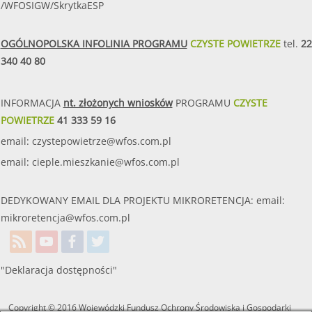
/WFOSIGW/SkrytkaESP
OGÓLNOPOLSKA INFOLINIA PROGRAMU
CZYSTE POWIETRZE
tel.
22
340 40 80
INFORMACJA
nt. złożonych wniosków
PROGRAMU
CZYSTE
POWIETRZE
41 333 59 16
email:
czystepowietrze@wfos.com.pl
email:
cieple.mieszkanie@wfos.com.pl
DEDYKOWANY EMAIL DLA PROJEKTU MIKRORETENCJA: email:
mikroretencja@wfos.com.pl
"Deklaracja dostępności"
Copyright © 2016 Wojewódzki Fundusz Ochrony Środowiska i Gospodarki