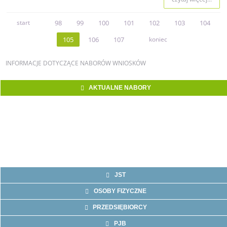
start
98
99
100
101
102
103
104
105
106
107
koniec
INFORMACJE
DOTYCZĄCE NABORÓW WNIOSKÓW
AKTUALNE NABORY
JST
OSOBY FIZYCZNE
PRZEDSIĘBIORCY
PJB