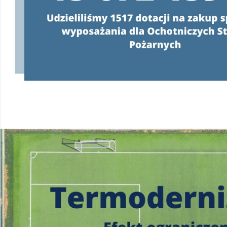
Konsultanci obsługujący infolinię, będą
o programie oraz wyjaśniać jeg
od poniedziałku do pią
w godzinach
od 8:00 do 
22 340 40 80