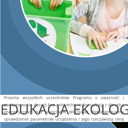
ostrożność i rozwagę w szczególności w przypadku oferty
akwizytorów na instalację źródła ciepła, a przede wszystkim
na POMPY CIEPŁA. Nieuczciwi sprzedawcy proponują
niedopasowane do lokalu/budynku i potrzeb - niskiej jakości
urządzenia, które w okresie grzewczym zużywają dużo prądu,
a ich trwałość i jakość jest słaba.
Rekomendujemy Beneficjentom końcowym dokładne i uważne
sprawdzenie firmy i jej oferty jeszcze przed podpisaniem
umowy, w szczególności jeśli mają jakiekolwiek wątpliwości co
do:
oferowanej ceny usługi i produktu,
oferowanych parametrów urządzenia lub instalacji,
oferowanych warunków serwisowych i gwarancji.
Prosimy wszystkich uczestników Programu o uważność i
EDUKACJA EKOLO
podejmowanie decyzji bez pośpiechu, w konsultacji z doradcą
energetycznym lub właściwym WFOŚiGW. Rekomendujemy
sprawdzenie parametrów urządzenia i jego rzeczywistą cenę
w internecie, a przede wszystkim wybór pomp ciepła z