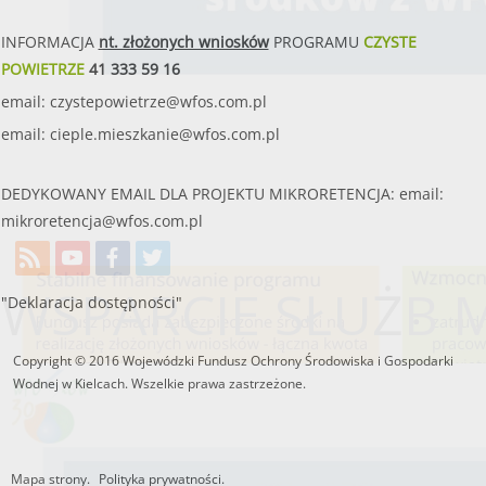
INFORMACJA
nt. złożonych wniosków
PROGRAMU
CZYSTE
POWIETRZE
41 333 59 16
email:
czystepowietrze@wfos.com.pl
email:
cieple.mieszkanie@wfos.com.pl
DEDYKOWANY EMAIL DLA PROJEKTU MIKRORETENCJA: email:
mikroretencja@wfos.com.pl
WSPARCIE SŁUŻB
"Deklaracja dostępności"
Copyright © 2016 Wojewódzki Fundusz Ochrony Środowiska i Gospodarki
Wodnej w Kielcach. Wszelkie prawa zastrzeżone.
Mapa strony.
Polityka prywatności.