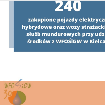
Utworzono przez W.S.ds.IT
M & P
W związku z realizacją Programu
„Czyste Powie
wsparcie w uzyskaniu dofinansowania i wykona
Ponieważ proces pozyskiwania środków z WFOŚ
posiadania pełnomocnictwa z podpisem benefi
WFOŚiGW w Kielcach apeluje o ostrożność.