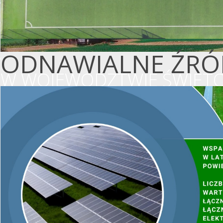
ODNAWIALNE ŹRÓD
W WOJEWÓDZTWIE ŚWIĘTO
WSPIERAMY OCHR