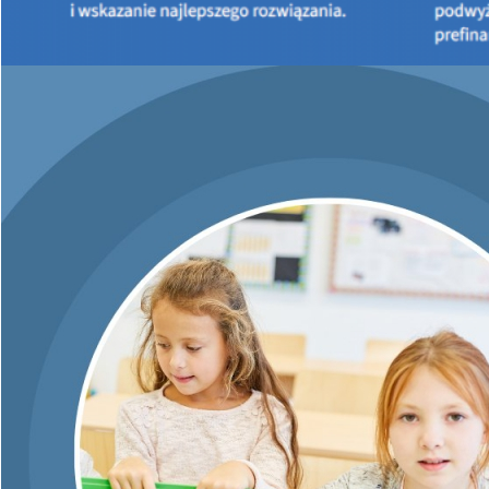
Wnioskodawców, Beneficjentów i Beneficjentów końcowych
o
rozwagę w wyborze dostawcy i firmy instalacyjnej realizującej
wymiany źródła ciepła z dofinansowaniem z programu „Ciepłe
Mieszkanie”.
Rekomendujemy wybór pomp ciepła z funkcjonującej tzw. listy
ZUM (listy zielonych urządzeń i materiałów) - dostępnej online
pod adresem
https://lista-zum.ios.edu.pl/.
Zwracamy uwagę, że wybór firmy sprzedającej urządzenie jak
i wykonującej jego montaż należy do Beneficjentów
końcowych. To oni płacą za zakup i montaż nowego źródła
ciepła w tym np. pompy ciepła - i refinansują zrealizowane
zadanie z przyznanej i należnej dotacji w ramach programu.
Niestety, zdarzają się na rynku usług nieuczciwy wykonawcy,
którzy oferują usługi i produkty niskiej jakości oraz zawyżają
ceny.
Rekomendujemy zarówno Gminom, będącymi beneficjentami
programu „Ciepłe Mieszkanie”, jak i Beneficjentom końcowym,