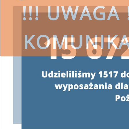
!!! UWAGA !
KOMUNIK
czytaj więcej
SKORZYSTAJ
Wojewódzki Fundusz Ochrony Środ
przestrzeg