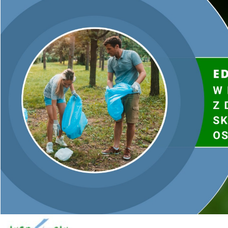
funkcjonującej tzw. listy ZUM (listy zielonych urządzeń i
materiałów) - dostępnej online pod adresem
https://lista-
zum.ios.edu.pl/
, która zawiera zweryfikowane urządzenia i
materiały o potwierdzonej jakości. Warto współpracować z
firmami poleconymi i znanymi na lokalnym rynku.
Prawidłowo zrealizowana inwestycja z dotacją z programu
„Ciepłe Mieszkanie” to niższe koszty ciepła w Państwa
mieszkaniu, a tym samym niższe wydatki na ogrzewanie.
Zależy nam na bezpieczeństwie mieszkańców i wyłącznie
korzyściach uzyskanych z programu „Ciepłe Mieszkanie”.
Jednocześnie zwracamy uwagę, że Narodowy Fundusz
Ochrony Środowiska i Gospodarki Wodnej (NFOŚiGW) nie
promuje konkretnych firm sprzedających urządzenia,
instalacyjnych oraz wykonawczych. Państwa nieufność
powinno wzbudzić powoływanie się firmy na partnerstwo z
NFOŚiGW w programie priorytetowym „Czyste Powietrze” czy
„Ciepłe Mieszkanie”, co nie ma uzasadnienia w praktyce.