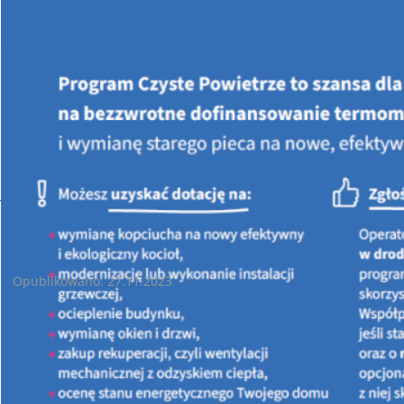
Jesteś tutaj:
STRONA GŁÓWNA
AKTUALNOŚCI
Komunikat dotyczący instalowanych pomp ciepła
Komunikat dotyczący instalowanych pomp ciepła
Opublikowano: 27.11.2023
W związku z sygnalizowanymi w ramach
Programu „Czyste
Powietrze”
działaniami nieuczciwych instalatorów pomp
ciepła, rekomendujemy by uwrażliwić również beneficjentów
końcowych
Programu „Ciepłe Mieszkanie”
na otrzymywane
oferty nowego źródła ciepła. Prosimy naszych