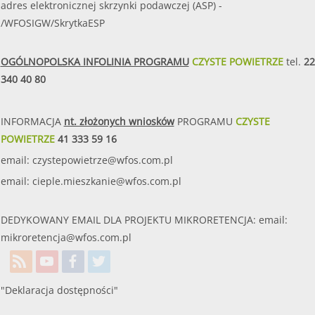
adres elektronicznej skrzynki podawczej (ASP) -
/WFOSIGW/SkrytkaESP
OGÓLNOPOLSKA INFOLINIA PROGRAMU
CZYSTE POWIETRZE
tel.
22
340 40 80
INFORMACJA
nt. złożonych wniosków
PROGRAMU
CZYSTE
POWIETRZE
41 333 59 16
email:
czystepowietrze@wfos.com.pl
email:
cieple.mieszkanie@wfos.com.pl
DEDYKOWANY EMAIL DLA PROJEKTU MIKRORETENCJA: email:
mikroretencja@wfos.com.pl
"Deklaracja dostępności"