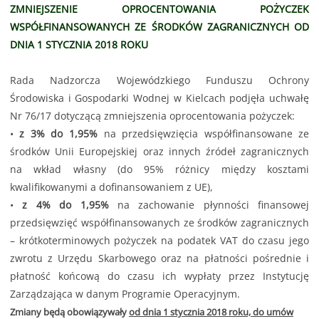
ZMNIEJSZENIE OPROCENTOWANIA POŻYCZEK
WSPÓŁFINANSOWANYCH ZE ŚRODKÓW ZAGRANICZNYCH OD
DNIA 1 STYCZNIA 2018 ROKU
Rada Nadzorcza Wojewódzkiego Funduszu Ochrony
Środowiska i Gospodarki Wodnej w Kielcach podjęła uchwałę
Nr 76/17 dotyczącą zmniejszenia oprocentowania pożyczek:
•
z 3% do 1,95%
na przedsięwzięcia współfinansowane ze
środków Unii Europejskiej oraz innych źródeł zagranicznych
na wkład własny (do 95% różnicy między kosztami
kwalifikowanymi a dofinansowaniem z UE),
•
z 4% do 1,95%
na zachowanie płynności finansowej
przedsięwzięć współfinansowanych ze środków zagranicznych
– krótkoterminowych pożyczek na podatek VAT do czasu jego
zwrotu z Urzędu Skarbowego oraz na płatności pośrednie i
płatność końcową do czasu ich wypłaty przez Instytucję
Zarządzająca w danym Programie Operacyjnym.
Zmiany będą obowiązywały
od dnia 1 stycznia 2018 roku, do umów