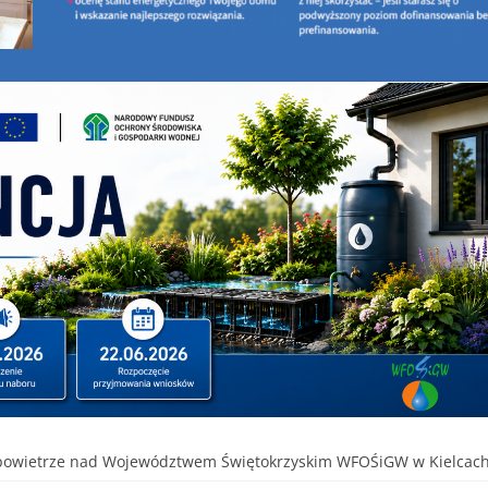
powietrze nad Województwem Świętokrzyskim WFOŚiGW w Kielcach