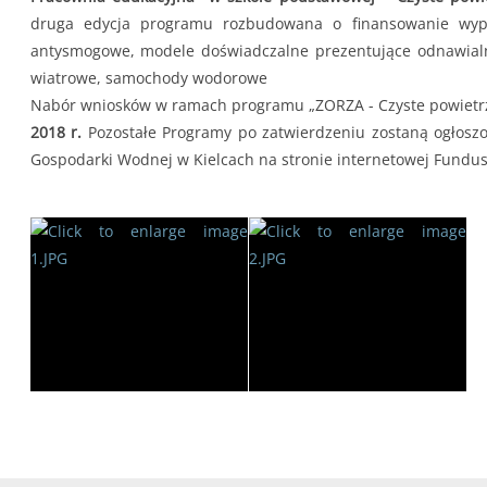
druga edycja programu rozbudowana o finansowanie wypo
antysmogowe, modele doświadczalne prezentujące odnawialne 
wiatrowe, samochody wodorowe
Nabór wniosków w ramach programu „ZORZA - Czyste powietr
2018 r.
Pozostałe Programy po zatwierdzeniu zostaną ogłosz
Gospodarki Wodnej w Kielcach na stronie internetowej Fundus