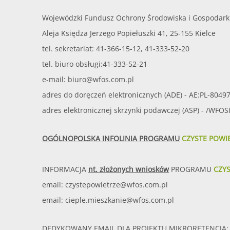
Wojewódzki Fundusz Ochrony Środowiska i Gospodark
Aleja Księdza Jerzego Popiełuszki 41, 25-155 Kielce
tel. sekretariat: 41-366-15-12, 41-333-52-20
tel. biuro obsługi:41-333-52-21
e-mail:
biuro@wfos.com.pl
adres do doręczeń elektronicznych (ADE) - AE:PL-8049
adres elektronicznej skrzynki podawczej (ASP) - /WFO
OGÓLNOPOLSKA INFOLINIA PROGRAMU
CZYSTE POWI
INFORMACJA
nt. złożonych wniosków
PROGRAMU
CZY
email:
czystepowietrze@wfos.com.pl
email:
cieple.mieszkanie@wfos.com.pl
DEDYKOWANY EMAIL DLA PROJEKTU MIKRORETENCJA: 