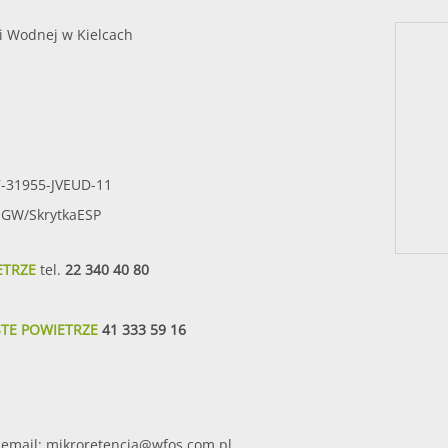
i Wodnej w Kielcach
7-31955-JVEUD-11
SIGW/SkrytkaESP
ETRZE
tel.
22 340 40 80
STE POWIETRZE
41 333 59 16
email:
mikroretencja@wfos.com.pl