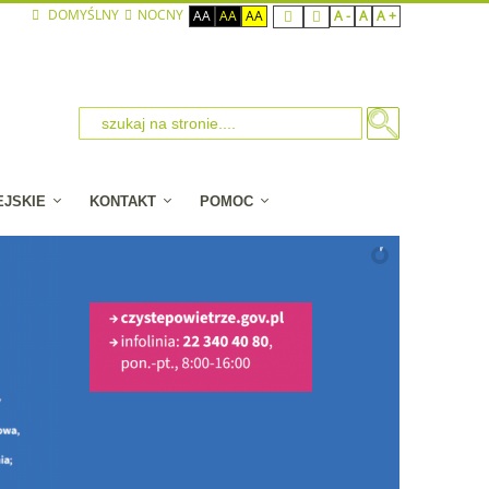
DOMYŚLNY
NOCNY
AA
AA
AA
A -
A
A +
EJSKIE
KONTAKT
POMOC