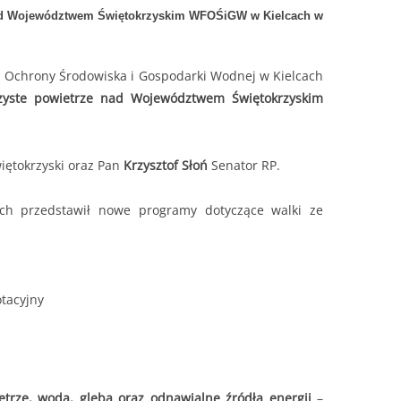
nad Województwem Świętokrzyskim WFOŚiGW w Kielcach w
u Ochrony Środowiska i Gospodarki Wodnej w Kielcach
zyste powietrze nad Województwem Świętokrzyskim
ętokrzyski oraz Pan
Krzysztof Słoń
Senator RP.
ch przedstawił nowe programy dotyczące walki ze
tacyjny
trze, woda, gleba oraz odnawialne źródła energii
–