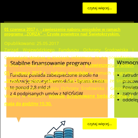
czytaj więcej...
01 czerwca 2017 r. - zawieszenie naboru wniosków w ramach
programu „ZORZA” – Czyste powietrze nad Świętokrzyskim.
Opublikowano: 25.05.2017
Zarząd Wojewódzkiego Funduszu Ochrony Środowiska i
Gospodarki Wodnej w Kielcach informuje, że na posiedzeniu
w dniu 25 maja 2017 r. podjął decyzję
o zawieszeniu z dniem
01 czerwca 2017 r. naboru wniosków
w ramach programu
„ZORZA” – Czyste powietrze nad Świętokrzyskim
ze środków
Wojewódzkiego Funduszu Ochrony Środowiska i Gospodarki
Wodnej w Kielcach.
Wnioski przyjmowane będą do dnia 31
maja do godziny 15:30.
czytaj więcej...