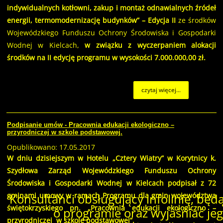
indywidualnych kotłowni, zakup i montaż odnawialnych źródeł
energii, termomodernizację budynków” – Edycja II
ze środków
Wojewódzkiego Funduszu Ochrony Środowiska i Gospodarki
Wodnej w Kielcach,
w związku z wyczerpaniem alokacji
środków na II edycję programu w wysokości 7.000.000,00 zł.
czytaj więcej...
Podpisanie umów - Pracownia edukacji ekologiczno –
przyrodniczej w szkole podstawowej.
Opublikowano: 17.05.2017
W dniu dzisiejszym w Hotelu „Cztery Wiatry” w Korytnicy k.
Szydłowa Zarząd Wojewódzkiego Funduszu Ochrony
Środowiska i Gospodarki Wodnej w Kielcach podpisał z 72
Konsultanci obsługujący infolinię, będą
gminami umowy w ramach Programu dla gmin województwa
świętokrzyskiego pn. „Pracownia edukacji ekologiczno –
o programie oraz wyjaśniać jeg
przyrodniczej w szkole podstawowej”.