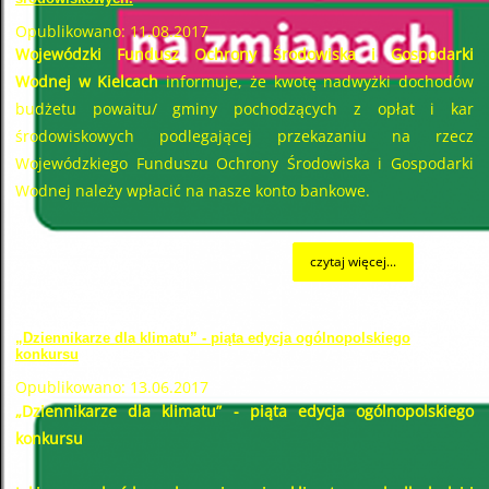
Opublikowano: 11.08.2017
Wojewódzki Fundusz Ochrony Środowiska i Gospodarki
Wodnej w Kielcach
informuje, że kwotę nadwyżki dochodów
budżetu powaitu/ gminy pochodzących z opłat i kar
środowiskowych podlegającej przekazaniu na rzecz
Wojewódzkiego Funduszu Ochrony Środowiska i Gospodarki
Wodnej należy wpłacić na nasze konto bankowe.
czytaj więcej...
„Dziennikarze dla klimatu” - piąta edycja ogólnopolskiego
konkursu
Opublikowano: 13.06.2017
„Dziennikarze dla klimatu” - piąta edycja ogólnopolskiego
konkursu