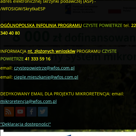
adres elektronicznej skrzynki podawczej (ASP) -
/WFOSIGW/SkrytkaESP
OGÓLNOPOLSKA INFOLINIA PROGRAMU
CZYSTE POWIETRZE
tel.
22
340 40 80
INFORMACJA
nt. złożonych wniosków
PROGRAMU
CZYSTE
POWIETRZE
41 333 59 16
email:
czystepowietrze@wfos.com.pl
email:
cieple.mieszkanie@wfos.com.pl
DEDYKOWANY EMAIL DLA PROJEKTU MIKRORETENCJA: email:
mikroretencja@wfos.com.pl
"Deklaracja dostępności"
Utworzono przez W.S.ds.IT
M & P