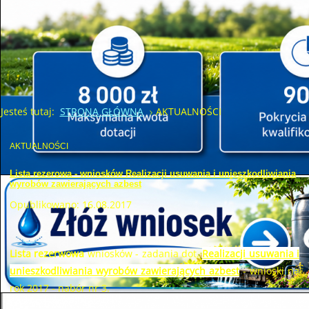
Jesteś tutaj:
STRONA GŁÓWNA
AKTUALNOŚCI
AKTUALNOŚCI
Lista rezerowa - wniosków Realizacji usuwania i unieszkodliwiania
wyrobów zawierających azbest
Opublikowano: 16.08.2017
Lista rezerwowa
wniosków - zadania dot.
Realizacji usuwania i
unieszkodliwiania wyrobów zawierających azbest
- wnioski na
rok 2017 - nabór nr 3.