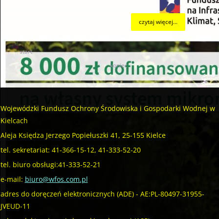
czytaj więcej...
start
34
35
36
37
38
39
40
41
42
43
koniec
Wojewódzki Fundusz Ochrony Środowiska i Gospodarki Wodnej w
Kielcach
Aleja Księdza Jerzego Popiełuszki 41, 25-155 Kielce
tel. sekretariat: 41-366-15-12, 41-333-52-20
tel. biuro obsługi:41-333-52-21
e-mail:
biuro@wfos.com.pl
adres do doręczeń elektronicznych (ADE) - AE:PL-80497-31955-
JVEUD-11