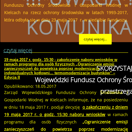
Funduszu Ochrony Środowiska i Gospodarki Wodnej w
Kielcach na rzecz ochrony środowiska w latach 1993-2017,
KOMUNIKA
która odbyła się w dniu 23 maja 2017 r. w siedzibie Funduszu.
czytaj więcej...
czytaj więcej
19 maja 2017 r. godz. 15:30 - zakończenie naboru wniosków w
ramach programu dla osób fizycznych „Ograniczenie emisji
SKORZYSTAJ
zanieczyszczeń do powietrza poprzez modernizację
indywidualnych kotłowni... termomodernizację budynków” –
Wojewódzki Fundusz Ochrony Śro
Edycja II
Opublikowano: 18.05.2017
przestrzeg
Zarząd Wojewódzkiego Funduszu Ochrony Środowiska i
Gospodarki Wodnej w Kielcach informuje, że na posiedzeniu
w dniu 18 maja 2017 r. podjął decyzję
o zakończeniu z dniem
19 maja 2017 r. o godz. 15:30 naboru wniosków
w ramach
programu dla osób fizycznych
„Ograniczenie emisji
zanieczyszczeń do powietrza poprzez modernizację