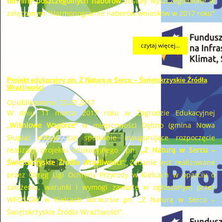
terminy poszczególnych naborów
zostały wyszczególnione w
załączonym "Harmonogramie naborów wniosków w 2017 roku"
czytaj więcej...
Projekt edukacyjny pn. Z Naturą w Sercu – Świętokrzyskie Źródła
Wrażliwości
Opublikowano: 23.03.2017
W dniu 11 marca 2017 roku w Zagrodzie Edukacyjnej
„Wiśniowe Wzgórze”
w miejscowości Dębno (gmina Nowa
Słupia) odbyła się spotkanie inaugurujące rozpoczęcie
realizacji projektu edukacyjnego pn.
„Z Naturą w Sercu –
Świętokrzyskie Źródła Wrażliwości
”. Zadanie jest realizowane
przez Okręg Ligi Ochrony Przyrody w Kielcach w oparciu o
założenia, warunki i wymogi zawarte w ogłoszonym przez
WFOŚiGW w Kielcach konkursie pn. „Z Naturą w Sercu –
Świętokrzyskie Źródła Wrażliwości”.