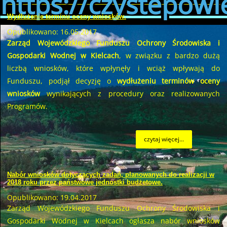
https://czystepowie
Wydłużenie terminu oceny wniosków.
Opublikowano: 16.05.2017
Zarząd Wojewódzkiego Funduszu Ochrony Środowiska i
Gospodarki Wodnej w Kielcach
, w związku z bardzo dużą
liczbą wniosków, które wpłynęły i wciąż wpływają do
Funduszu, podjął decyzję o
wydłużeniu terminów oceny
wniosków
wynikających z procedury oraz realizowanych
Programów.
czytaj więcej...
Nabór wniosków dotyczących zadań, planowanych do realizacji w
2018 roku przez państwowe jednostki budżetowe.
Opublikowano: 19.04.2017
Zarząd Wojewódzkiego Funduszu Ochrony Środowiska i
Gospodarki Wodnej w Kielcach ogłasza nabór wniosków