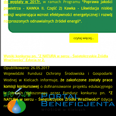
do wypłaty w 2017r.
w ramach Programu
"Poprawa jakości
powietrza - KAWKA II. Część 2) Kawka - Likwidacja niskiej
emisji wspierająca wzrost efektywności energetycznej i rozwój
rozproszonych odnawialnych źródeł energii".
czytaj więcej...
Wyniki konkursu pn. "Z NATURĄ w sercu - Świętokrzyskie Źródła
Wrażliwości" Edycja nr 2.
Opublikowano: 26.05.2017
Wojewódzki Fundusz Ochrony Środowiska i Gospodarki
Wodnej w Kielcach informuje,
że zakończone zostały prace
komisji konkursowej
o dofinansowanie projektu edukacyjnego
w ramach ogłoszonego przez Fundusz konkursu pn.
"Z
NATURĄ w sercu - Świętokrzyskie Źródła Wrażliwości"
Edycja
nr 2.