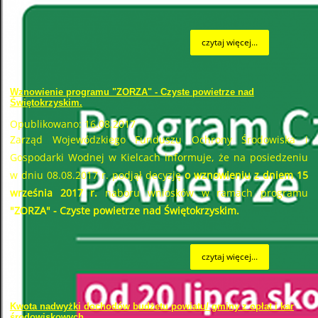
czytaj więcej...
Wznowienie programu "ZORZA" - Czyste powietrze nad
Świętokrzyskim.
Opublikowano: 16.08.2017
Zarząd Wojewódzkiego Funduszu Ochrony Środowiska i
Gospodarki Wodnej w Kielcach informuje, że na posiedzeniu
w dniu 08.08.2017 r. podjął decyzję
o wznowieniu z dniem 15
września 2017 r.
naboru wniosków w ramach programu
"ZORZA" - Czyste powietrze nad Świętokrzyskim.
czytaj więcej...
Kwota nadwyżki dochodów budżetu powiatu/ gminy z opłat i kar
środowiskowych.