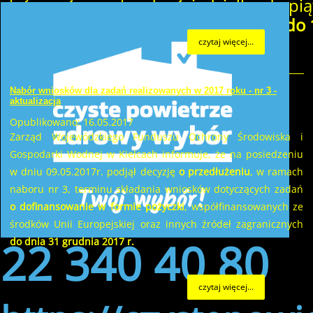
od poniedziałku do pią
w godzinach
od 8:00 do 
czytaj więcej...
Nabór wniosków dla zadań realizowanych w 2017 roku - nr 3 -
aktualizacja
Opublikowano: 16.05.2017
Zarząd Wojewódzkiego Funduszu Ochrony Środowiska i
Gospodarki Wodnej w Kielcach informuje, że na posiedzeniu
w dniu 09.05.2017r. podjął decyzję
o przedłużeniu
, w ramach
naboru nr 3, terminu składania wniosków dotyczących zadań
o dofinansowanie w formie pożyczki
, współfinansowanych ze
środków Unii Europejskiej oraz innych źródeł zagranicznych
22 340 40 80
do dnia 31 grudnia 2017 r.
czytaj więcej...