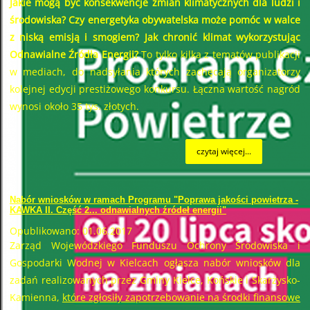
Jakie mogą być konsekwencje zmian klimatycznych dla ludzi i
środowiska? Czy energetyka obywatelska może pomóc w walce
z niską emisją i smogiem? Jak chronić klimat wykorzystując
Odnawialne Źródła Energii?
To tylko kilka z tematów publikacji
w mediach, do nadsyłania których zachęcają organizatorzy
kolejnej edycji prestiżowego konkursu. Łączna wartość nagród
wynosi około 35 tys. złotych.
czytaj więcej...
Nabór wniosków w ramach Programu "Poprawa jakości powietrza -
KAWKA II. Część 2... odnawialnych źródeł energii"
Opublikowano: 01.06.2017
Zarząd Wojewódzkiego Funduszu Ochrony Środowiska i
Gospodarki Wodnej w Kielcach ogłasza nabór wniosków dla
zadań realizowanych przez Gminy Kielce, Końskie i Skarżysko-
Kamienna,
które zgłosiły zapotrzebowanie na środki finansowe