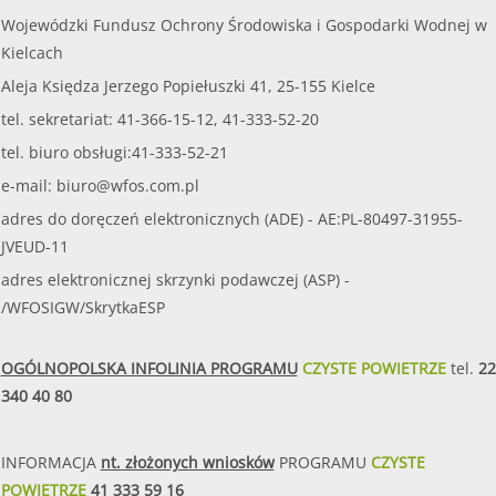
Wojewódzki Fundusz Ochrony Środowiska i Gospodarki Wodnej w
Kielcach
Aleja Księdza Jerzego Popiełuszki 41, 25-155 Kielce
tel. sekretariat: 41-366-15-12, 41-333-52-20
tel. biuro obsługi:41-333-52-21
e-mail:
biuro@wfos.com.pl
adres do doręczeń elektronicznych (ADE) - AE:PL-80497-31955-
JVEUD-11
adres elektronicznej skrzynki podawczej (ASP) -
/WFOSIGW/SkrytkaESP
OGÓLNOPOLSKA INFOLINIA PROGRAMU
CZYSTE POWIETRZE
tel.
22
340 40 80
INFORMACJA
nt. złożonych wniosków
PROGRAMU
CZYSTE
POWIETRZE
41 333 59 16