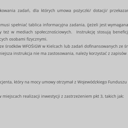
akowania zadań, dla których umowa pożyczki/ dotacji/ przekaz
musi spełniać tablica informacyjna zadania, (jeżeli jest wymagan
zy też w mediach społecznościowych. Instrukcję stosują benefi
cych osobami fizycznymi.
ch ze środków WFOŚiGW w Kielcach lub zadań dofinansowanych ze
ejsza instrukcja nie ma zastosowania, należy korzystać z zapisó
icjenta, który na mocy umowy otrzymał z Wojewódzkiego Funduszu
iejscach realizacji inwestycji z zastrzeżeniem pkt 3, takich jak: