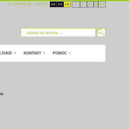
DOMYŚLNY
NOCNY
AA
AA
AA
A -
A
A +
EJSKIE
KONTAKT
POMOC
ów