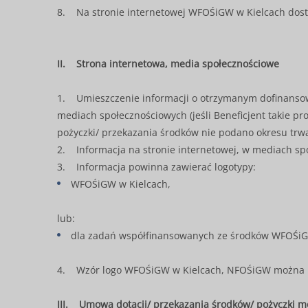
8. Na stronie internetowej WFOŚiGW w Kielcach dostę
II. Strona internetowa, media społecznościowe
1. Umieszczenie informacji o otrzymanym dofinansowa
mediach społecznościowych (jeśli Beneficjent takie pr
pożyczki/ przekazania środków nie podano okresu trwa
2. Informacja na stronie internetowej, w mediach sp
3. Informacja powinna zawierać logotypy:
WFOŚiGW w Kielcach,
lub:
dla zadań współfinansowanych ze środków WFOŚiG
4. Wzór logo WFOŚiGW w Kielcach, NFOŚiGW można pobr
III. Umowa dotacji/ przekazania środków/ pożyczki m