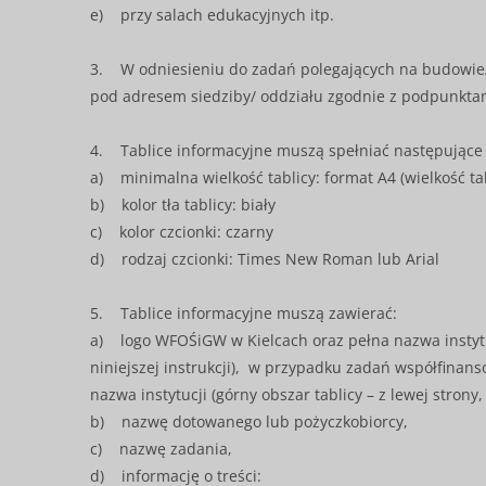
e) przy salach edukacyjnych itp.
3. W odniesieniu do zadań polegających na budowie/ 
pod adresem siedziby/ oddziału zgodnie z podpunkta
4. Tablice informacyjne muszą spełniać następując
a) minimalna wielkość tablicy: format A4 (wielkość ta
b) kolor tła tablicy: biały
c) kolor czcionki: czarny
d) rodzaj czcionki: Times New Roman lub Arial
5. Tablice informacyjne muszą zawierać:
a) logo WFOŚiGW w Kielcach oraz pełna nazwa instytucj
niniejszej instrukcji), w przypadku zadań współfina
nazwa instytucji (górny obszar tablicy – z lewej strony
b) nazwę dotowanego lub pożyczkobiorcy,
c) nazwę zadania,
d) informację o treści: