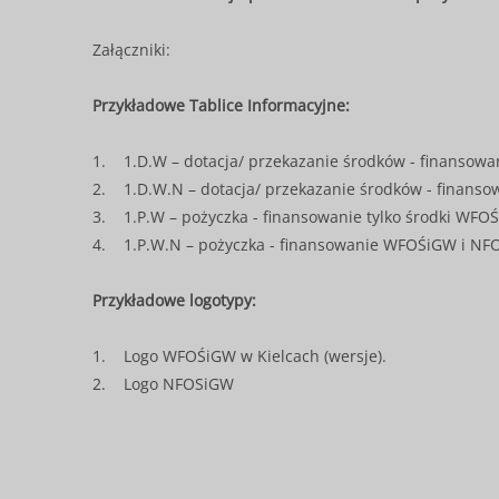
Załączniki:
Przykładowe Tablice Informacyjne:
1.
1.D.W – dotacja/ przekazanie środków - finansowa
2.
1.D.W.N – dotacja/ przekazanie środków - finan
3.
1.P.W – pożyczka - finansowanie tylko środki WFO
4.
1.P.W.N – pożyczka - finansowanie WFOŚiGW i N
Przykładowe logotypy:
1.
Logo WFOŚiGW w Kielcach
(wersje).
2.
Logo NFOSiGW