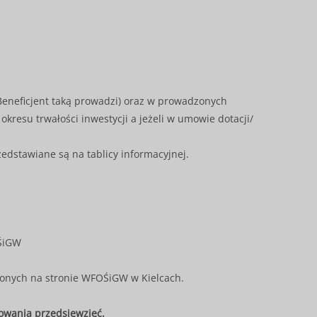
Beneficjent taką prowadzi) oraz w prowadzonych
kresu trwałości inwestycji a jeżeli w umowie dotacji/
edstawiane są na tablicy informacyjnej.
ŚiGW
zonych na stronie WFOŚiGW w Kielcach.
owania przedsięwzięć.