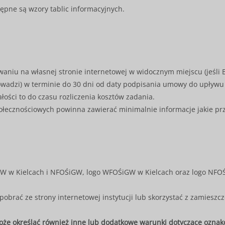
pne są wzory tablic informacyjnych.
niu na własnej stronie internetowej w widocznym miejscu (jeśli 
owadzi) w terminie do 30 dni od daty podpisania umowy do upływu o
łości to do czasu rozliczenia kosztów zadania.
ołecznościowych powinna zawierać minimalnie informacje jakie prz
W w Kielcach i NFOŚiGW, logo WFOŚiGW w Kielcach oraz logo NFO
ać ze strony internetowej instytucji lub skorzystać z zamieszc
oże określać również inne lub dodatkowe warunki dotyczące oznak