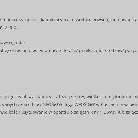
modernizacji sieci kanalizacyjnych, wodociągowych, ciepłowniczy
mi 2. a-d.
e wymagania:
blicy określona jest w umowie dotacji/ przekazania środków/ pożycz
i (górny obszar tablicy – z lewej strony, wielkość i usytuowanie w
nsowanych ze środków NFOŚiGW: logo WFOŚiGW w Kielcach oraz pełn
, wielkość i usytuowanie w oparciu o załącznik nr 1.D.W.N lub załączn