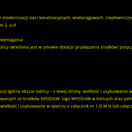
modernizacji sieci kanalizacyjnych, wodociągowych, ciepłowniczy
mi 2. a-d.
e wymagania:
blicy określona jest w umowie dotacji/ przekazania środków/ pożycz
i (górny obszar tablicy – z lewej strony, wielkość i usytuowanie w
nsowanych ze środków NFOŚiGW: logo WFOŚiGW w Kielcach oraz pełn
, wielkość i usytuowanie w oparciu o załącznik nr 1.D.W.N lub załączn