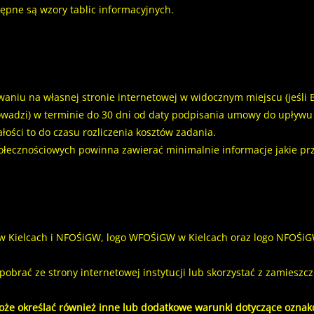
pne są wzory tablic informacyjnych.
niu na własnej stronie internetowej w widocznym miejscu (jeśli 
owadzi) w terminie do 30 dni od daty podpisania umowy do upływu o
łości to do czasu rozliczenia kosztów zadania.
ołecznościowych powinna zawierać minimalnie informacje jakie prz
 Kielcach i NFOŚiGW, logo WFOŚiGW w Kielcach oraz logo NFOŚi
ać ze strony internetowej instytucji lub skorzystać z zamieszc
oże określać również inne lub dodatkowe warunki dotyczące oznak