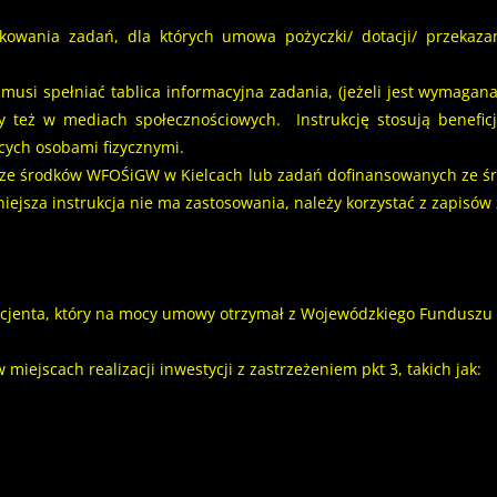
akowania zadań, dla których umowa pożyczki/ dotacji/ przekaz
musi spełniać tablica informacyjna zadania, (jeżeli jest wymagan
zy też w mediach społecznościowych. Instrukcję stosują benefi
cych osobami fizycznymi.
ch ze środków WFOŚiGW w Kielcach lub zadań dofinansowanych ze
ejsza instrukcja nie ma zastosowania, należy korzystać z zapisó
icjenta, który na mocy umowy otrzymał z Wojewódzkiego Funduszu
iejscach realizacji inwestycji z zastrzeżeniem pkt 3, takich jak: