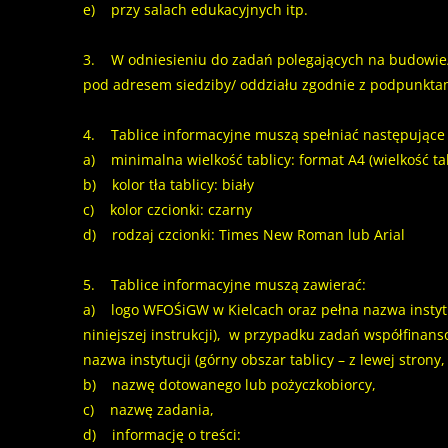
e) przy salach edukacyjnych itp.
3. W odniesieniu do zadań polegających na budowie/ 
pod adresem siedziby/ oddziału zgodnie z podpunkta
4. Tablice informacyjne muszą spełniać następując
a) minimalna wielkość tablicy: format A4 (wielkość ta
b) kolor tła tablicy: biały
c) kolor czcionki: czarny
d) rodzaj czcionki: Times New Roman lub Arial
5. Tablice informacyjne muszą zawierać:
a) logo WFOŚiGW w Kielcach oraz pełna nazwa instytucj
niniejszej instrukcji), w przypadku zadań współfina
nazwa instytucji (górny obszar tablicy – z lewej strony
b) nazwę dotowanego lub pożyczkobiorcy,
c) nazwę zadania,
d) informację o treści: