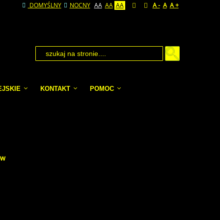
DOMYŚLNY
NOCNY
AA
AA
AA
A -
A
A +
EJSKIE
KONTAKT
POMOC
ów