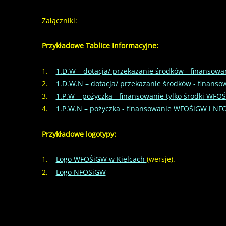
Załączniki:
Przykładowe Tablice Informacyjne:
1.
1.D.W – dotacja/ przekazanie środków - finansowa
2.
1.D.W.N – dotacja/ przekazanie środków - finan
3.
1.P.W – pożyczka - finansowanie tylko środki WFO
4.
1.P.W.N – pożyczka - finansowanie WFOŚiGW i N
Przykładowe logotypy:
1.
Logo WFOŚiGW w Kielcach
(wersje).
2.
Logo NFOSiGW