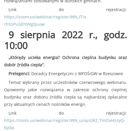
rozwiązaniami stosowanymi w duńskich gminach.
Link do rejestracji:
https://zoom.us/webinar/register/WN_lTix-
rhSSPuGEh9Vg0juow
9 sierpnia 2022 r., godz.
10:00
„Którędy ucieka energia? Ochrona cieplna budynku oraz
dobór źródła ciepła”.
Prelegenci:
Doradcy Energetyczni z WFOŚiGW w Rzeszowie
Temat wybrany przez uczestników czerwcowego webinaru.
Opowiemy jakie rozwiązania w zakresie ochrony cieplnej
budynku oraz doboru źródła ciepła są najbardziej opłacalne
przy aktualnych cenach nośników energii.
Link do rejestracji:
https://zoom.us/webinar/register/WN_unqnGRZ_TmOxHnXyQ-
Nj0w