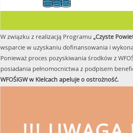
Utworzono przez W.S.ds.IT
M & P
W związku z realizacją Programu
„Czyste Powie
wsparcie w uzyskaniu dofinansowania i wykona
Ponieważ proces pozyskiwania środków z WFOŚ
posiadania pełnomocnictwa z podpisem benefi
WFOŚiGW w Kielcach apeluje o ostrożność.
!!! UWAGA !