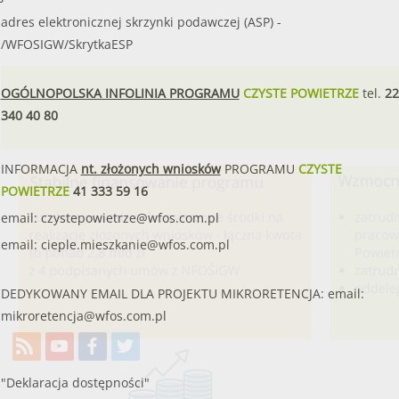
adres elektronicznej skrzynki podawczej (ASP) -
/WFOSIGW/SkrytkaESP
OGÓLNOPOLSKA INFOLINIA PROGRAMU
CZYSTE POWIETRZE
tel.
22
340 40 80
INFORMACJA
nt. złożonych wniosków
PROGRAMU
CZYSTE
POWIETRZE
41 333 59 16
email:
czystepowietrze@wfos.com.pl
email:
cieple.mieszkanie@wfos.com.pl
DEDYKOWANY EMAIL DLA PROJEKTU MIKRORETENCJA: email:
mikroretencja@wfos.com.pl
"Deklaracja dostępności"