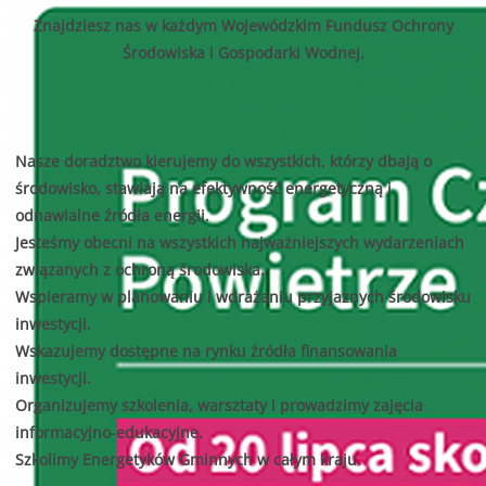
Znajdziesz nas w każdym Wojewódzkim Fundusz Ochrony
Środowiska i Gospodarki Wodnej.
Nasze doradztwo kierujemy do wszystkich, którzy dbają o
środowisko, stawiają na efektywność energetyczną i
odnawialne źródła energii.
Jesteśmy obecni na wszystkich najważniejszych wydarzeniach
związanych z ochroną środowiska.
Wspieramy w planowaniu i wdrażaniu przyjaznych środowisku
inwestycji.
Wskazujemy dostępne na rynku źródła finansowania
inwestycji.
Organizujemy szkolenia, warsztaty i prowadzimy zajęcia
informacyjno-edukacyjne.
Szkolimy Energetyków Gminnych w całym kraju.