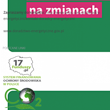
Zapraszamy do kontaktu:
http://www.wfos.com.pl/doradcy-
energetyczni/kontakt-doradcy-energetyczni
www.doradztwo-energetyczne.gov.pl
POLECANE
LINKI