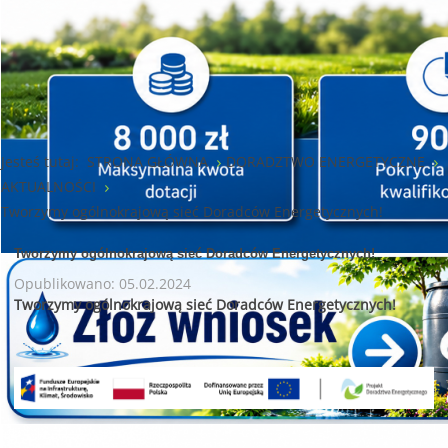
Jesteś tutaj:
STRONA GŁÓWNA
DORADZTWO ENERGETYCZNE
AKTUALNOŚCI
Tworzymy ogólnokrajową sieć Doradców Energetycznych!
Tworzymy ogólnokrajową sieć Doradców Energetycznych!
Opublikowano: 05.02.2024
Tworzymy ogólnokrajową sieć Doradców Energetycznych!