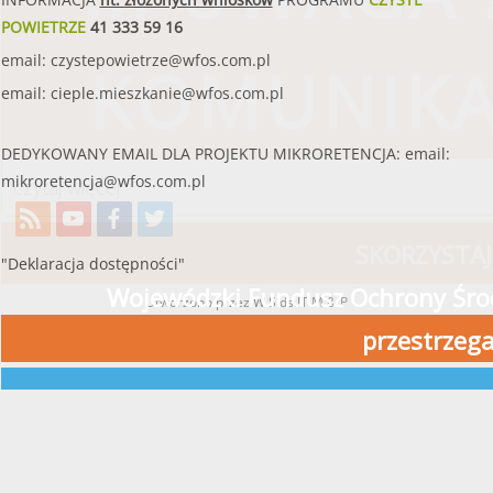
POWIETRZE
41 333 59 16
email:
czystepowietrze@wfos.com.pl
KOMUNIK
email:
cieple.mieszkanie@wfos.com.pl
DEDYKOWANY EMAIL DLA PROJEKTU MIKRORETENCJA: email:
mikroretencja@wfos.com.pl
czytaj więcej
SKORZYSTAJ
"Deklaracja dostępności"
Wojewódzki Fundusz Ochrony Środ
Utworzono przez W.S.ds.IT
M & P
przestrzeg