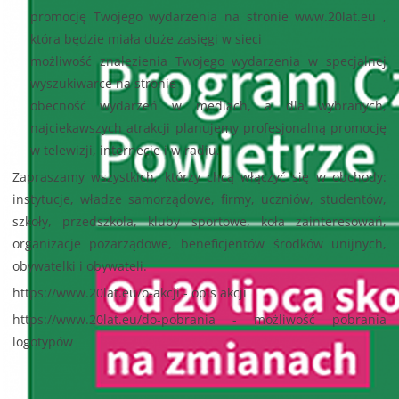
promocję Twojego wydarzenia na stronie www.20lat.eu ,
która będzie miała duże zasięgi w sieci
możliwość znalezienia Twojego wydarzenia w specjalnej
wyszukiwarce na stronie
obecność wydarzeń w mediach, a dla wybranych,
najciekawszych atrakcji planujemy profesjonalną promocję
w telewizji, internecie i w radiu.
Zapraszamy wszystkich, którzy chcą włączyć się w obchody:
instytucje, władze samorządowe, firmy, uczniów, studentów,
szkoły, przedszkola, kluby sportowe, koła zainteresowań,
organizacje pozarządowe, beneficjentów środków unijnych,
obywatelki i obywateli.
https://www.20lat.eu/o-akcji - opis akcji
https://www.20lat.eu/do-pobrania - możliwość pobrania
logotypów