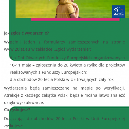
Jak zgłosić wydarzenie?
Wypełnij jeden z formularzy zamieszczonych na stronie
www.20lat.eu w zakładce „Zgłoś wydarzenie”:
dla Dni Otwartych Funduszy Europejskich organizowanych
10-11 maja – zgłoszenia do 26 kwietnia (tylko dla projektów
realizowanych z Funduszy Europejskich)
dla obchodów 20-lecia Polski w UE trwających cały rok
Wydarzenia będą zamieszczane na mapie po weryfikacji.
Atrakcje z każdego zakątka Polski będzie można łatwo znaleźć
dzięki wyszukiwarce.
Co zyskujesz?
Dołączając do obchodów 20-lecia Polski w Unii Europejskiej
zyskujesz: