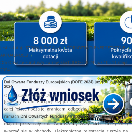
Jesteś tutaj:
STRONA GŁÓWNA
DORADZTWO ENERGETYCZNE
AKTUALNOŚCI
Dni Otwarte Funduszy Europejskich (DOFE 2024) już 10 i 11 maja
2024
Dni Otwarte Funduszy Europejskich (DOFE 2024) już 10 i 11 maja
2024
Opublikowano: 19.04.2024
Jesteśmy w Unii Europejskiej już 20 lat! Z okazji tej rocznicy w
całej Polsce i poza jej granicami odbędzie się wiele atrakcji – w
ramach
Dni Otwartych Funduszy Europejskich
, w dniach 10-11
maja i przez cały rok. Zapraszamy wszystkich, którzy chcą
włączyć się w obchody. Elektroniczna rejestracja ruszyła na