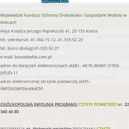
Wojewódzki Fundusz Ochrony Środowiska i Gospodarki Wodnej w
Kielcach
Aleja Księdza Jerzego Popiełuszki 41, 25-155 Kielce
W związku z realizacją Programu
„Czyste Powie
tel. sekretariat: 41-366-15-12, 41-333-52-20
wsparcie w uzyskaniu dofinansowania i wykona
tel. biuro obsługi:41-333-52-21
Ponieważ proces pozyskiwania środków z WFOŚ
e-mail:
biuro@wfos.com.pl
posiadania pełnomocnictwa z podpisem benefi
adres do doręczeń elektronicznych (ADE) - AE:PL-80497-31955-
JVEUD-11
WFOŚiGW w Kielcach apeluje o ostrożność.
adres elektronicznej skrzynki podawczej (ASP) -
/WFOSIGW/SkrytkaESP
OGÓLNOPOLSKA INFOLINIA PROGRAMU
CZYSTE POWIETRZE
tel.
22
340 40 80
!!! UWAGA !
INFORMACJA
nt. złożonych wniosków
PROGRAMU
CZYSTE