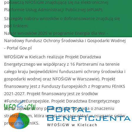
podawczą NFOŚiGW znajdującą się na elektronicznej
Platformie Usług Administracji Publicznej (ePUAP).
Szczegóły naboru wniosków o dofinansowanie znajdują się
pod linkiem:
Nabór wniosków 2025 w programie Energia dla Wsi -
Narodowy Fundusz Ochrony Środowiska i Gospodarki Wodnej
- Portal Gov.pl
WFOŚiGW w Kielcach realizuje Projekt Doradztwa
Energetycznego we współpracy z 16 Partnerami na terenie
całego kraju (wojewódzkimi funduszami ochrony środowiska i
gospodarki wodnej oraz NFOŚiGW w Warszawie). Projekt
finansowany jest z Funduszy Europejskich z Programu FEnIKS
2021-2027. Projekt finansowany jest ze środków
#FunduszeEuropejskie. Projekt Doradztwa Energetycznego
został zatwierdzony przez KE jako Operacja o znaczeniu
strategicznym, która wnosi znaczący wkład w osiąganie celów
programu FEnIKS.