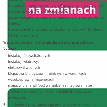
Dotychczas największym zainteresowaniem cieszyły się
dotacje na inwestycje w biogazownie.
Łączny budżet programu priorytetowego Energia dla Wsi to
3 mld zł.
Finansowanie programu pochodzi ze środków Funduszu
Modernizacyjnego.
Wsparcie z programu Energia dla wsi można uzyskać na
budowę:
instalacji fotowoltaicznych
instalacji wiatrowych
elektrowni wodnych
biogazowni/ biogazowni rolniczych w warunkach
wysokosprawnej kogeneracji
magazynu energii (pod warunkiem zintegrowania ze
źródłem realizowanym w ramach jednej z powyższych
inwestycji).
Beneficjentami programu mogą być rolnicy oraz spółdzielnie