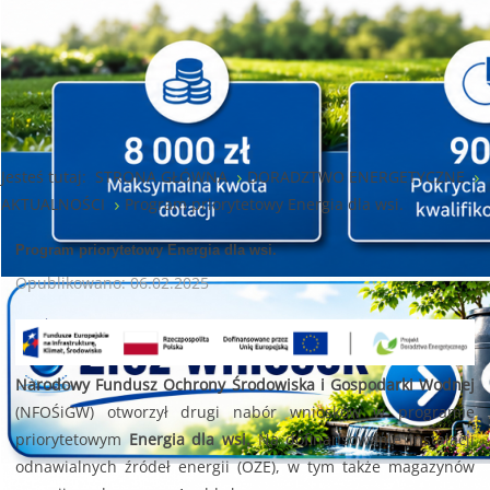
Jesteś tutaj:
STRONA GŁÓWNA
DORADZTWO ENERGETYCZNE
AKTUALNOŚCI
Program priorytetowy Energia dla wsi.
Program priorytetowy Energia dla wsi.
Opublikowano: 06.02.2025
Narodowy Fundusz Ochrony Środowiska i Gospodarki Wodnej
(NFOŚiGW) otworzył drugi nabór wniosków w programie
priorytetowym
Energia dla wsi.
Na dofinansowanie instalacji
odnawialnych źródeł energii (OZE), w tym także magazynów