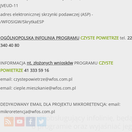
JVEUD-11
adres elektronicznej skrzynki podawczej (ASP) -
/WFOSIGW/SkrytkaESP
OGÓLNOPOLSKA INFOLINIA PROGRAMU
CZYSTE POWIETRZE
tel.
22
340 40 80
INFORMACJA
nt. złożonych wniosków
PROGRAMU
CZYSTE
POWIETRZE
41 333 59 16
email:
czystepowietrze@wfos.com.pl
email:
cieple.mieszkanie@wfos.com.pl
DEDYKOWANY EMAIL DLA PROJEKTU MIKRORETENCJA: email:
mikroretencja@wfos.com.pl
Konsultanci obsługujący infolinię, będą
o programie oraz wyjaśniać jeg