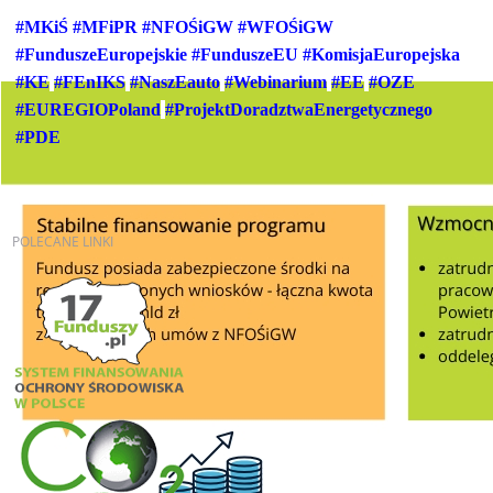
#MKiŚ
#MFiPR
#NFOŚiGW
#WFOŚiGW
#FunduszeEuropejskie
#FunduszeEU
#KomisjaEuropejska
#KE
#FEnIKS
#NaszEauto
#Webinarium
#EE
#OZE
#EUREGIOPoland
#ProjektDoradztwaEnergetycznego
#PDE
POLECANE
LINKI