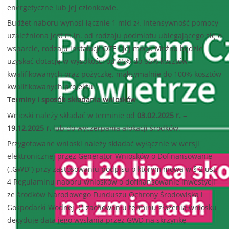
energetyczne lub jej członkowie.
Budżet naboru wynosi łącznie 1 mld zł. Intensywność pomocy
uzależniona jest m.in. od rodzaju podmiotu ubiegającego się o
wsparcie, rodzaju instalacji OZE i jej mocy. Można będzie
uzyskać dotację w wysokości od 45% do 65% kosztów
kwalifikowanych oraz pożyczkę, maksymalnie do 100% kosztów
kwalifikowanych projektu.
Terminy i sposób składania wniosków
Wnioski należy składać w terminie od
03.02.2025 r. –
19.12.2025 r.
lub do wyczerpania alokacji środków.
Przygotowane wnioski należy składać wyłącznie w wersji
elektronicznej przez Generator Wniosków o Dofinansowanie
(„GWD”) przy zastosowaniu podpisu o którym mowa w § 2 ust.
4 Regulaminu naboru wniosków o dofinansowanie inwestycji
ze środków Narodowego Funduszu Ochrony Środowiska i
Gospodarki Wodnej. O zachowaniu terminu złożenia wniosku
decyduje data jego wysłania przez GWD na skrzynkę