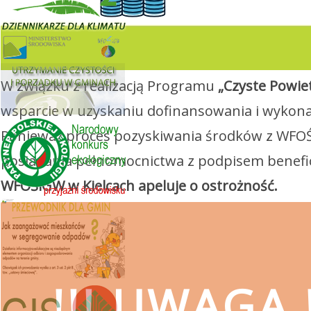
W związku z realizacją Programu
„Czyste Powie
wsparcie w uzyskaniu dofinansowania i wykona
Ponieważ proces pozyskiwania środków z WFOŚ
posiadania pełnomocnictwa z podpisem benefi
WFOŚiGW w Kielcach apeluje o ostrożność.
!!! UWAGA !