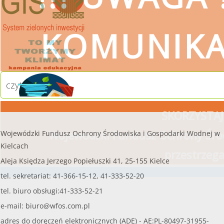
KOMUNIK
czytaj więcej
SKORZYSTAJ
Wojewódzki Fundusz Ochrony Środ
Wojewódzki Fundusz Ochrony Środowiska i Gospodarki Wodnej w
Kielcach
przestrzeg
Aleja Księdza Jerzego Popiełuszki 41, 25-155 Kielce
tel. sekretariat: 41-366-15-12, 41-333-52-20
tel. biuro obsługi:41-333-52-21
e-mail:
biuro@wfos.com.pl
adres do doręczeń elektronicznych (ADE) - AE:PL-80497-31955-