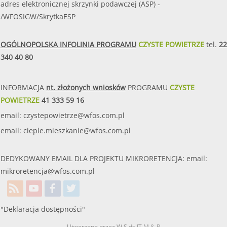
adres elektronicznej skrzynki podawczej (ASP) -
/WFOSIGW/SkrytkaESP
OGÓLNOPOLSKA INFOLINIA PROGRAMU
CZYSTE POWIETRZE
tel.
22
340 40 80
INFORMACJA
nt. złożonych wniosków
PROGRAMU
CZYSTE
POWIETRZE
41 333 59 16
email:
czystepowietrze@wfos.com.pl
email:
cieple.mieszkanie@wfos.com.pl
DEDYKOWANY EMAIL DLA PROJEKTU MIKRORETENCJA: email:
mikroretencja@wfos.com.pl
"Deklaracja dostępności"
Utworzono przez W.S.ds.IT
M & P