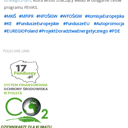
strategicznym
, która wnosi znaczący wkład w osiąganie celów
programu FEnIKS.
#MKiŚ
#MFiPR
#NFOŚiGW
#WFOŚiGW
#KomisjaEuropejska
#KE
#FunduszeEuropejskie
#FunduszeEU
#Autopromocja
#EUREGIOPoland
#ProjektDoradztwaEnergetycznego
#PDE
POLECANE
LINKI