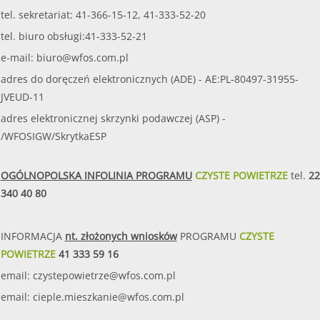
tel. sekretariat: 41-366-15-12, 41-333-52-20
tel. biuro obsługi:41-333-52-21
e-mail:
biuro@wfos.com.pl
adres do doręczeń elektronicznych (ADE) - AE:PL-80497-31955-
JVEUD-11
adres elektronicznej skrzynki podawczej (ASP) -
/WFOSIGW/SkrytkaESP
OGÓLNOPOLSKA INFOLINIA PROGRAMU
CZYSTE POWIETRZE
tel.
22
340 40 80
INFORMACJA
nt. złożonych wniosków
PROGRAMU
CZYSTE
POWIETRZE
41 333 59 16
email:
czystepowietrze@wfos.com.pl
email:
cieple.mieszkanie@wfos.com.pl