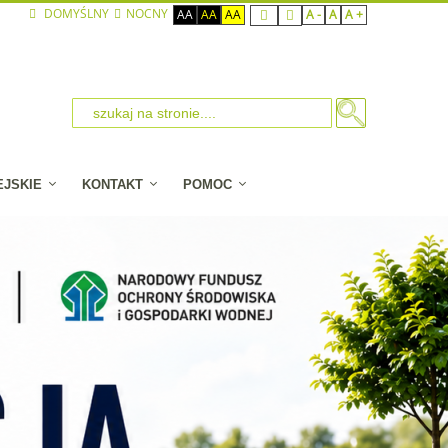
DOMYŚLNY
NOCNY
AA
AA
AA
A -
A
A +
EJSKIE
KONTAKT
POMOC