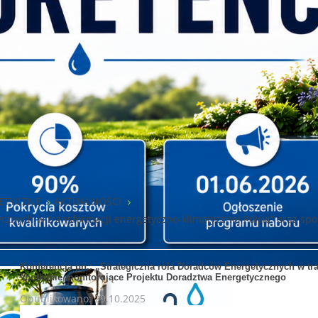
ETYCZNE
AKTUALNOŚCI
ycznych w transformacji energetyczno-klimatycznej Polski” oraz sp
Konferencja pn.: „Strategiczna rola Doradców Energetycznych w tra
spotkanie monitorujące Projektu Doradztwa Energetycznego
Opublikowano: 29.10.2025