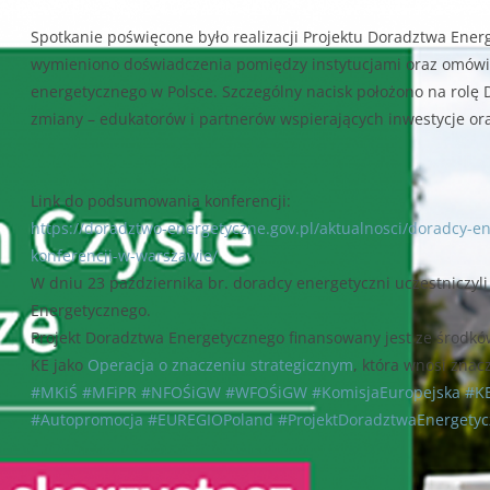
Spotkanie poświęcone było realizacji Projektu Doradztwa En
wymieniono doświadczenia pomiędzy instytucjami oraz omówi
energetycznego w Polsce. Szczególny nacisk położono na rolę 
zmiany – edukatorów i partnerów wspierających inwestycje ora
Link do podsumowania konferencji:
https://doradztwo-energetyczne.gov.pl/aktualnosci/doradcy-
konferencji-w-warszawie/
W dniu 23 października br. doradcy energetyczni uczestniczyl
Energetycznego.
Projekt Doradztwa Energetycznego finansowany jest ze środk
KE jako
Operacja o znaczeniu strategicznym
, która wnosi zna
#MKiŚ
#MFiPR
#NFOŚiGW
#WFOŚiGW
#KomisjaEuropejska
#K
#Autopromocja
#EUREGIOPoland
#ProjektDoradztwaEnergety