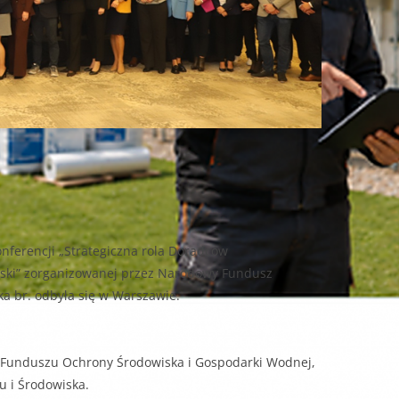
nferencji „Strategiczna rola Doradców
lski” zorganizowanej przez Narodowy Fundusz
a br. odbyła się w Warszawie.
 Funduszu Ochrony Środowiska i Gospodarki Wodnej,
u i Środowiska.