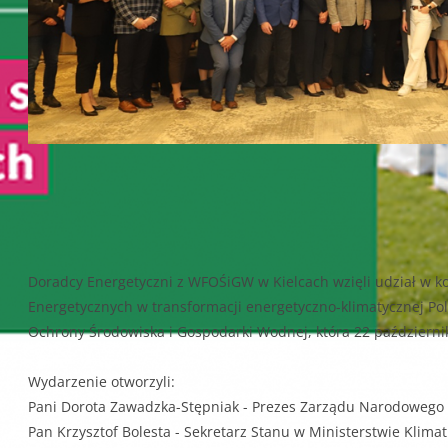
Doradcy Energetyczni z WFOŚiGW w Kielcach wzięli udział w ko
Energetycznych w transformacji energetyczno-klimatycznej Po
Ochrony Środowiska i Gospodarki Wodnej, która 22 październik
Wydarzenie otworzyli:
Pani Dorota Zawadzka-Stępniak - Prezes Zarządu Narodowego
Pan Krzysztof Bolesta - Sekretarz Stanu w Ministerstwie Klimat