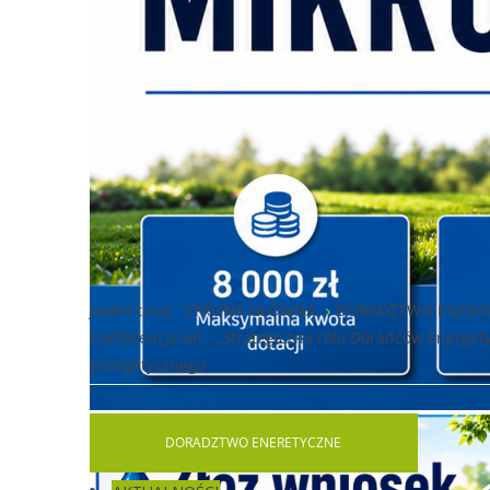
Jesteś tutaj:
STRONA GŁÓWNA
DORADZTWO ENERG
Konferencja pn.: „Strategiczna rola Doradców Energet
Energetycznego
DORADZTWO
ENERETYCZNE