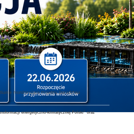
otkanie monitorujące Projektu Doradztwa
nsformacji energetyczno-klimatycznej Polski” oraz