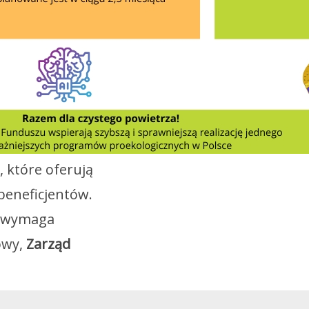
, które oferują
beneficjentów.
y wymaga
owy,
Zarząd