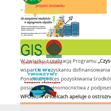
W związku z realizacją Programu
„Czys
wsparcie w uzyskaniu dofinansowania 
Ponieważ proces pozyskiwania środkó
posiadania pełnomocnictwa z podpise
WFOŚiGW w Kielcach apeluje o ostrożn