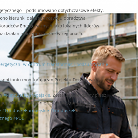
ergetycznego – podsumowano dotychczasowe efekty,
ono kierunki dalszego rozwoju doradztwa
Doradców Energetycznych jako lokalnych liderów
z działania proklimatyczne w regionach.
energetyczni-w-centrum-transformacji-podsumowanie-
i spotkaniu monitorującym Projektu Doradztwa
ów
#FunduszeEuropejskie
. Został zatwierdzony przez
czący wkład w osiąganie celów programu FEnIKS.
E
#FunduszeEuropejskie
#FunduszeEU
cznego
#PDE