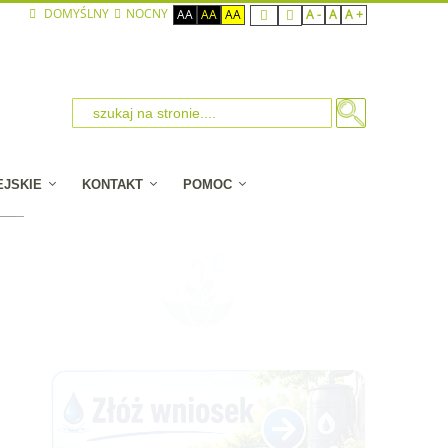
DOMYŚLNY
NOCNY
AA
AA
AA
A -
A
A +
EJSKIE
KONTAKT
POMOC