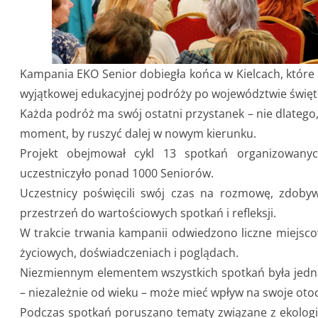
Kampania EKO Senior dobiegła końca w Kielcach, które 
wyjątkowej edukacyjnej podróży po województwie święt
Każda podróż ma swój ostatni przystanek – nie dlatego,
moment, by ruszyć dalej w nowym kierunku.
Projekt obejmował cykl 13 spotkań organizowany
uczestniczyło ponad 1000 Seniorów.
Uczestnicy poświęcili swój czas na rozmowę, zdoby
przestrzeń do wartościowych spotkań i refleksji.
W trakcie trwania kampanii odwiedzono liczne miejsco
życiowych, doświadczeniach i poglądach.
Niezmiennym elementem wszystkich spotkań była jedna
– niezależnie od wieku – może mieć wpływ na swoje otoc
Podczas spotkań poruszano tematy związane z ekolog