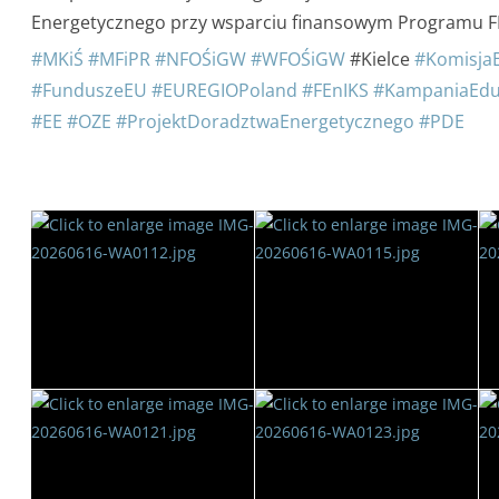
Energetycznego przy wsparciu finansowym Programu F
#MKiŚ
#MFiPR
#NFOŚiGW
#WFOŚiGW
#Kielce
#Komisja
#FunduszeEU
#EUREGIOPoland
#FEnIKS
#KampaniaEdu
#EE
#OZE
#ProjektDoradztwaEnergetycznego
#PDE