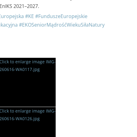
EnIKS 2021–2027.
Europejska
#KE
#FunduszeEuropejskie
kacyjna
#EKOSeniorMądrośćWiekuSiłaNatury