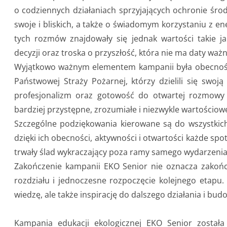
o codziennych działaniach sprzyjających ochronie śr
swoje i bliskich, a także o świadomym korzystaniu z e
tych rozmów znajdowały się jednak wartości takie 
decyzji oraz troska o przyszłość, która nie ma daty ważn
Wyjątkowo ważnym elementem kampanii była obecność f
Państwowej Straży Pożarnej, którzy dzielili się swoj
profesjonalizm oraz gotowość do otwartej rozmowy s
bardziej przystępne, zrozumiałe i niezwykle wartościow
Szczególne podziękowania kierowane są do wszystkich 
dzięki ich obecności, aktywności i otwartości każde sp
trwały ślad wykraczający poza ramy samego wydarzenia
Zakończenie kampanii EKO Senior nie oznacza zakończ
rozdziału i jednoczesne rozpoczęcie kolejnego etapu.
wiedzę, ale także inspirację do dalszego działania i b
Kampania edukacji ekologicznej EKO Senior został