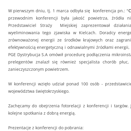
W pierwszym dniu, tj. 1 marca odbyła się konferencja pn.: "
C
przewodnim konferencji była jakość powietrza, źródła n
Przedstawiciel Straży Miejskiej zaprezentował działa
wyeliminowania tego zjawiska w Kielcach. Doradcy energ
zrównoważonej energii ze środków krajowych oraz zagran
efektywnością energetyczną i odnawialnymi źródłami energii,
PGE Dystrybucja S.A omówił procedurę podłączenia mikroinstal
prelegentów znalazł się również specjalista chorób płuc
zanieczyszczonym powietrzem.
W konferencji wzięło udział ponad 100 osób - przedstawici
województwa świętokrzyskiego.
Zachęcamy do obejrzenia fotorelacji z konferencji i targów.
kolejne spotkania z dobrą energią.
Prezentacje z konferencji do pobrania: