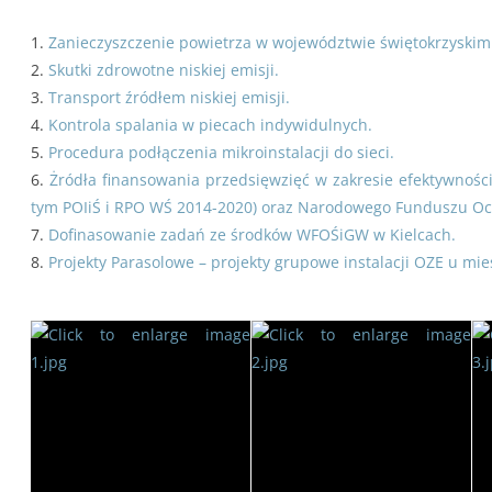
1.
Zanieczyszczenie powietrza w województwie świętokrzyskim
2.
Skutki zdrowotne niskiej emisji.
3.
Transport źródłem niskiej emisji.
4.
Kontrola spalania w piecach indywidulnych.
5.
Procedura podłączenia mikroinstalacji do sieci.
6.
Żródła finansowania przedsięwzięć w zakresie efektywności
tym POIiŚ i RPO WŚ 2014-2020) oraz Narodowego Funduszu Oc
7.
Dofinasowanie zadań ze środków WFOŚiGW w Kielcach.
8.
Projekty Parasolowe – projekty grupowe instalacji OZE u m