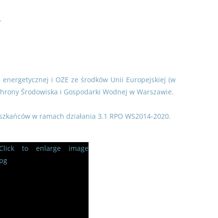
.
 energetycznej i OZE ze środków Unii Europejskiej (w
hrony Środowiska i Gospodarki Wodnej w Warszawie.
ieszkańców w ramach działania 3.1 RPO WS2014-2020.