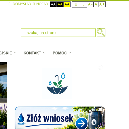
DOMYŚLNY
NOCNY
AA
AA
AA
A -
A
A +
EJSKIE
KONTAKT
POMOC