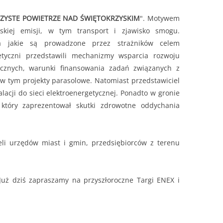
ZYSTE POWIETRZE NAD ŚWIĘTOKRZYSKIM
". Motywem
iskiej emisji, w tym transport i zjawisko smogu.
nia jakie są prowadzone przez strażników celem
etyczni przedstawili mechanizmy wsparcia rozwoju
icznych, warunki finansowania zadań związanych z
 w tym projekty parasolowe. Natomiast przedstawiciel
acji do sieci elektroenergetycznej. Ponadto w gronie
, który zaprezentował skutki zdrowotne oddychania
eli urzędów miast i gmin, przedsiębiorców z terenu
 Już dziś zapraszamy na przyszłoroczne Targi ENEX i