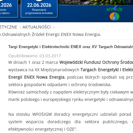
ETYCZNE
AKTUALNOŚCI
ach Odnawialnych Źródeł Energii ENEX Nowa Energia.
Targi Energetyki i Elektrotechniki ENEX oraz XV Targach Odnawia
Opublikowano: 03.03.2017
W dniach 1 oraz 2 marca
Wojewódzki Fundusz Ochrony Środow
wystawca na XX Międzynarodowych
Targach Energetyki i Elek
Energii ENEX Nowa Energia
, podczas których spotkali się pr
sektora gospodarki odpadami i ochrony środowiska.
Również samochody z napędem elektrycznym były ciekawym wy
marki polskiego i europejskiego rynku energetyki i odnawialnyc
Na stoisku WFOŚiGW doradcy energetyczni udzielali porad
system wsparcia doradczego dla sektora publicznego, 
efektywności energetycznej i OZE”.