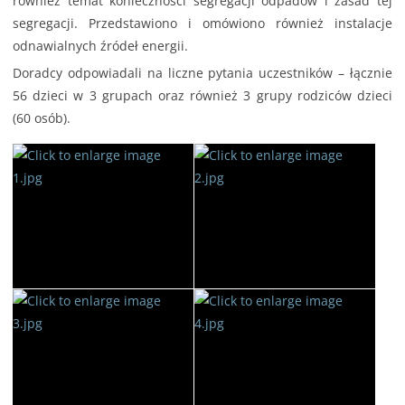
również temat konieczności segregacji odpadów i zasad tej
segregacji. Przedstawiono i omówiono również instalacje
odnawialnych źródeł energii.
Doradcy odpowiadali na liczne pytania uczestników – łącznie
56 dzieci w 3 grupach oraz również 3 grupy rodziców dzieci
(60 osób).