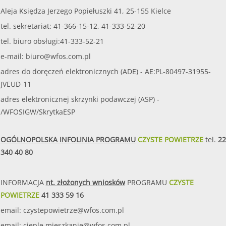
Aleja Księdza Jerzego Popiełuszki 41, 25-155 Kielce
tel. sekretariat: 41-366-15-12, 41-333-52-20
tel. biuro obsługi:41-333-52-21
e-mail:
biuro@wfos.com.pl
adres do doręczeń elektronicznych (ADE) - AE:PL-80497-31955-
JVEUD-11
adres elektronicznej skrzynki podawczej (ASP) -
/WFOSIGW/SkrytkaESP
OGÓLNOPOLSKA INFOLINIA PROGRAMU
CZYSTE POWIETRZE
tel.
22
340 40 80
INFORMACJA
nt. złożonych wniosków
PROGRAMU
CZYSTE
POWIETRZE
41 333 59 16
email:
czystepowietrze@wfos.com.pl
email:
cieple.mieszkanie@wfos.com.pl