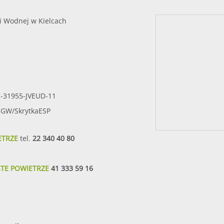
i Wodnej w Kielcach
7-31955-JVEUD-11
SIGW/SkrytkaESP
ETRZE
tel.
22 340 40 80
STE POWIETRZE
41 333 59 16