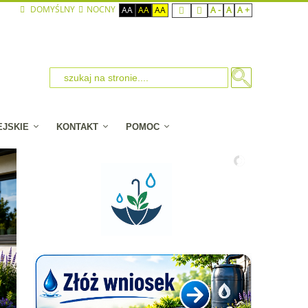
DOMYŚLNY
NOCNY
AA
AA
AA
A -
A
A +
EJSKIE
KONTAKT
POMOC