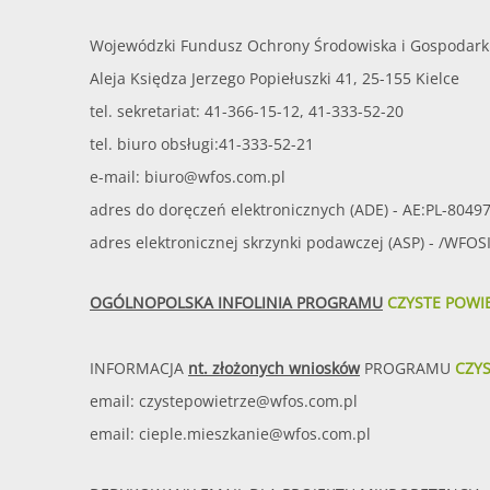
Wojewódzki Fundusz Ochrony Środowiska i Gospodark
Aleja Księdza Jerzego Popiełuszki 41, 25-155 Kielce
tel. sekretariat: 41-366-15-12, 41-333-52-20
tel. biuro obsługi:41-333-52-21
e-mail:
biuro@wfos.com.pl
adres do doręczeń elektronicznych (ADE) - AE:PL-8049
adres elektronicznej skrzynki podawczej (ASP) - /WFO
OGÓLNOPOLSKA INFOLINIA PROGRAMU
CZYSTE POWI
INFORMACJA
nt. złożonych wniosków
PROGRAMU
CZY
email:
czystepowietrze@wfos.com.pl
email:
cieple.mieszkanie@wfos.com.pl