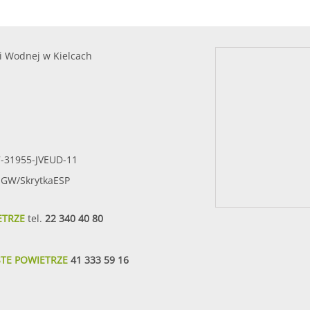
i Wodnej w Kielcach
7-31955-JVEUD-11
SIGW/SkrytkaESP
ETRZE
tel.
22 340 40 80
STE POWIETRZE
41 333 59 16