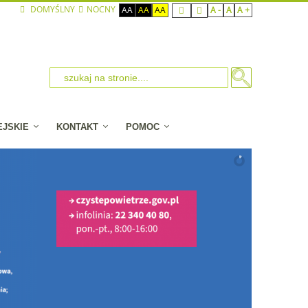
DOMYŚLNY
NOCNY
AA
AA
AA
A -
A
A +
EJSKIE
KONTAKT
POMOC