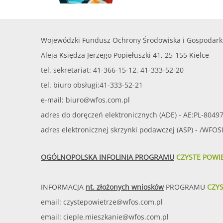
Wojewódzki Fundusz Ochrony Środowiska i Gospodark
Aleja Księdza Jerzego Popiełuszki 41, 25-155 Kielce
tel. sekretariat: 41-366-15-12, 41-333-52-20
tel. biuro obsługi:41-333-52-21
e-mail:
biuro@wfos.com.pl
adres do doręczeń elektronicznych (ADE) - AE:PL-8049
adres elektronicznej skrzynki podawczej (ASP) - /WFO
OGÓLNOPOLSKA INFOLINIA PROGRAMU
CZYSTE POWI
INFORMACJA
nt. złożonych wniosków
PROGRAMU
CZY
email:
czystepowietrze@wfos.com.pl
email:
cieple.mieszkanie@wfos.com.pl