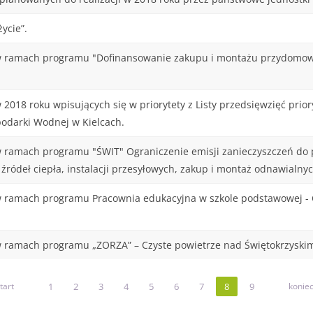
ycie”.
w ramach programu "Dofinansowanie zakupu i montażu przydomowyc
2018 roku wpisujących się w priorytety z Listy przedsięwzięć pri
odarki Wodnej w Kielcach.
 ramach programu "ŚWIT" Ograniczenie emisji zanieczyszczeń do 
ródeł ciepła, instalacji przesyłowych, zakup i montaż odnawialny
 ramach programu Pracownia edukacyjna w szkole podstawowej - C
 ramach programu „ZORZA” – Czyste powietrze nad Świętokrzyskim
tart
1
2
3
4
5
6
7
8
9
konie