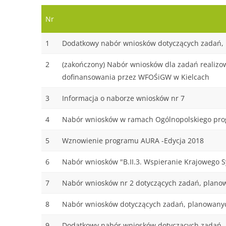
Nr
1
Dodatkowy nabór wniosków dotyczących zadań, p
2
(zakończony) Nabór wniosków dla zadań realizow
dofinansowania przez WFOŚiGW w Kielcach
3
Informacja o naborze wniosków nr 7
4
Nabór wniosków w ramach Ogólnopolskiego pro
5
Wznowienie programu AURA -Edycja 2018
6
Nabór wniosków "B.II.3. Wspieranie Krajowego 
7
Nabór wniosków nr 2 dotyczących zadań, planow
8
Nabór wniosków dotyczących zadań, planowanych
9
Dodatkowy nabór wniosków dotyczących zadań, 