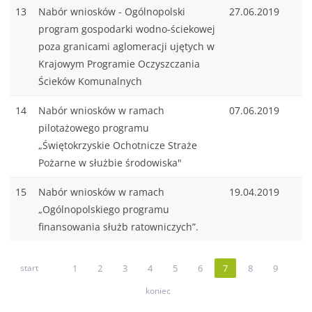
13
Nabór wniosków - Ogólnopolski
27.06.2019
program gospodarki wodno-ściekowej
poza granicami aglomeracji ujętych w
Krajowym Programie Oczyszczania
Ścieków Komunalnych
14
Nabór wniosków w ramach
07.06.2019
pilotażowego programu
„Świętokrzyskie Ochotnicze Straże
Pożarne w służbie środowiska"
15
Nabór wniosków w ramach
19.04.2019
„Ogólnopolskiego programu
finansowania służb ratowniczych”.
start
1
2
3
4
5
6
7
8
9
koniec